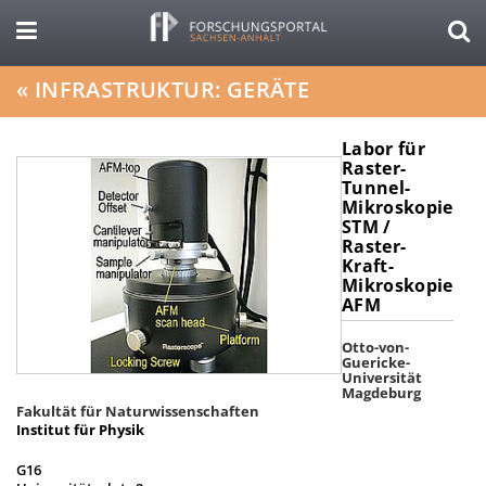
«
INFRASTRUKTUR: GERÄTE
Labor für
Raster-
Tunnel-
Mikroskopie
STM /
Raster-
Kraft-
Mikroskopie
AFM
Otto-von-
Guericke-
Universität
Magdeburg
Fakultät für Naturwissenschaften
Institut für Physik
G16