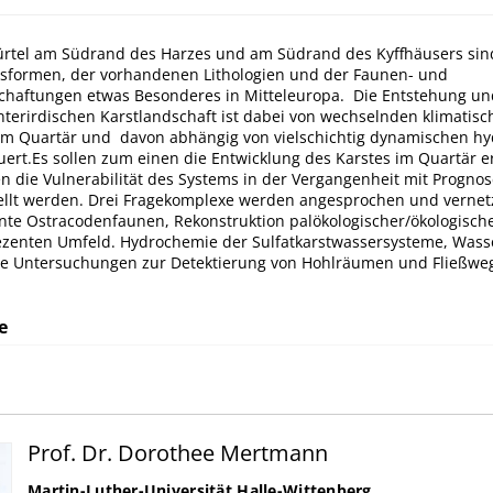
gürtel am Südrand des Harzes und am Südrand des Kyffhäusers sind
tsformen, der vorhandenen Lithologien und der Faunen- und
schaftungen etwas Besonderes in Mitteleuropa. Die Entstehung un
nterirdischen Karstlandschaft ist dabei von wechselnden klimatis
m Quartär und davon abhängig von vielschichtig dynamischen hy
uert.Es sollen zum einen die Entwicklung des Karstes im Quartär e
 die Vulnerabilität des Systems in der Vergangenheit mit Prognos
ellt werden. Drei Fragekomplexe werden angesprochen und vernetz
ente Ostracodenfaunen, Rekonstruktion palökologischer/ökologisch
ezenten Umfeld. Hydrochemie der Sulfatkarstwassersysteme, Wasse
e Untersuchungen zur Detektierung von Hohlräumen und Fließwe
e
Prof. Dr. Dorothee Mertmann
Martin-Luther-Universität Halle-Wittenberg