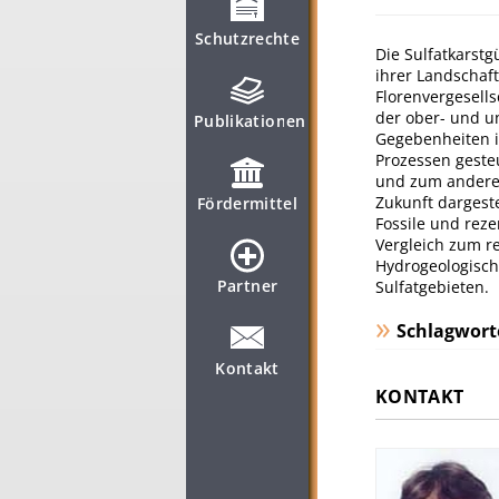
Schutzrechte
Die Sulfatkarst
ihrer Landschaf
Florenvergesell
der ober- und u
Publikationen
Gegebenheiten i
Prozessen geste
und zum anderen
Zukunft dargest
Fördermittel
Fossile und rez
Vergleich zum r
Hydrogeologisch
Partner
Sulfatgebieten.
Schlagwort
Kontakt
KONTAKT