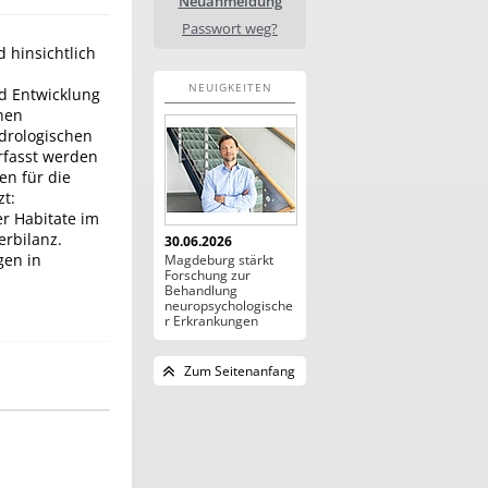
Neuanmeldung
Passwort weg?
 hinsichtlich
NEUIGKEITEN
d Entwicklung
chen
drologischen
rfasst werden
en für die
t:
er Habitate im
rbilanz.
30.06.2026
gen in
Magdeburg stärkt
Forschung zur
Behandlung
neuropsychologische
r Erkrankungen
Zum Seitenanfang