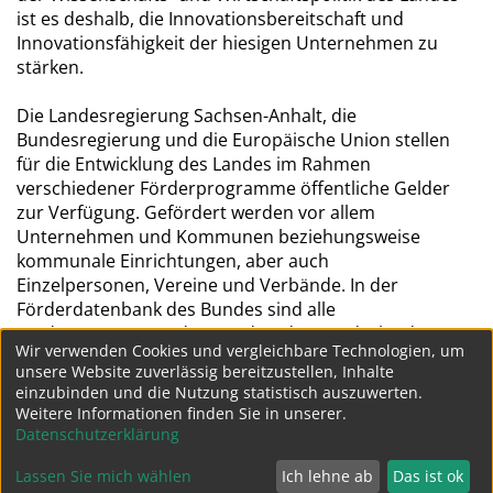
ist es deshalb, die Innovationsbereitschaft und
Innovationsfähigkeit der hiesigen Unternehmen zu
stärken.
Die Landesregierung Sachsen-Anhalt, die
Bundesregierung und die Europäische Union stellen
für die Entwicklung des Landes im Rahmen
verschiedener Förderprogramme öffentliche Gelder
zur Verfügung. Gefördert werden vor allem
Unternehmen und Kommunen beziehungsweise
kommunale Einrichtungen, aber auch
Einzelpersonen, Vereine und Verbände. In der
Förderdatenbank des Bundes sind alle
Förderprogramme des Bundes, der Bundesländer
Wir verwenden Cookies und vergleichbare Technologien, um
und der Europäischen Union enthalten. Diese
unsere Website zuverlässig bereitzustellen, Inhalte
werden ständig aktuell gehalten. Hier kann man sich
einzubinden und die Nutzung statistisch auszuwerten.
zielgerichtet über die Fördermöglichkeiten
Weitere Informationen finden Sie in unserer.
informieren.
Datenschutzerklärung
Lassen Sie mich wählen
Ich lehne ab
Das ist ok
Datenschutz
Impressum