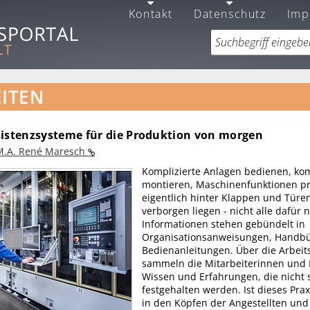
Kontakt
Datenschutz
Imp
ITEN
sistenzsysteme für die Produktion von morgen
M.A. René Maresch
Komplizierte Anlagen bedienen, kom
montieren, Maschinenfunktionen pr
eigentlich hinter Klappen und Türe
verborgen liegen - nicht alle dafür
Informationen stehen gebündelt in
Organisationsanweisungen, Handb
Bedienanleitungen. Über die Arbeit
sammeln die Mitarbeiterinnen und 
Wissen und Erfahrungen, die nicht s
festgehalten werden. Ist dieses Pra
in den Köpfen der Angestellten und