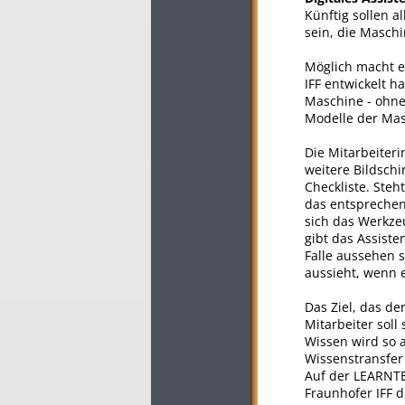
Künftig sollen a
sein, die Masch
Möglich macht e
IFF entwickelt h
Maschine - ohne P
Modelle der Mas
Die Mitarbeiter
weitere Bildschi
Checkliste. Steh
das entsprechen
sich das Werkzeu
gibt das Assiste
Falle aussehen 
aussieht, wenn e
Das Ziel, das de
Mitarbeiter soll
Wissen wird so a
Wissenstransfer
Auf der LEARNTEC
Fraunhofer IFF d