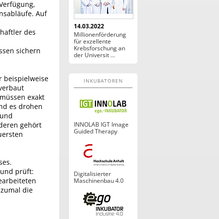
 Verfügung,
nsabläufe. Auf
14.03.2022
haftler des
Millionenförderung
für exzellente
Krebsforschung an
ssen sichern
der Universit ...
r beispielweise
INKUBATOREN
verbaut
 müssen exakt
und es drohen
 und
nderen gehört
INNOLAB IGT Image
Guided Therapy
uersten
ses.
 und prüft:
Digitalisierter
earbeiteten
Maschinenbau 4.0
 zumal die