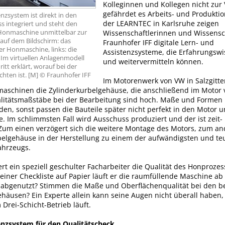
Kolleginnen und Kollegen nicht zur
gefährdet es Arbeits- und Produktio
enzsystem ist direkt in den
der LEARNTEC in Karlsruhe zeigen
 integriert und steht den
Honmaschine unmittelbar zur
Wissenschaftlerinnen und Wissensc
auf dem Bildschirm: das
Fraunhofer IFF digitale Lern- und
der Honmaschine, links: die
Assistenzsysteme, die Erfahrungswi
. Im virtuellen Anlagenmodell
und weitervermitteln können.
ritt erklärt, worauf bei der
chten ist. [M] © Fraunhofer IFF
Im Motorenwerk von VW in Salzgitte
aschinen die Zylinderkurbelgehäuse, die anschließend im Motor 
litätsmaßstäbe bei der Bearbeitung sind hoch. Maße und Formen
den, sonst passen die Bauteile später nicht perfekt in den Motor 
. Im schlimmsten Fall wird Ausschuss produziert und der ist zeit-
 Zum einen verzögert sich die weitere Montage des Motors, zum a
belgehäuse in der Herstellung zu einem der aufwändigsten und te
ahrzeugs.
iert ein speziell geschulter Facharbeiter die Qualität des Honprozes
einer Checkliste auf Papier läuft er die raumfüllende Maschine ab
abgenutzt? Stimmen die Maße und Oberflächenqualität bei den b
ehäusen? Ein Experte allein kann seine Augen nicht überall haben,
Drei-Schicht-Betrieb läuft.
tenzsystem für den Qualitätscheck