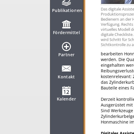
Das digitale Assist
Publikationen
Produktionsprozess
Bedienern an der 
Verfügung. Rechts 
virtuelles Modell 
Fördermittel
digitale Checkliste
wird Schritt für Sch
Sichtkontrolle zu a
bearbeiten Honm
Partner
werden. Die Qua
eingehalten wer
Reibungsverluste
kostenrelevant:
Kontakt
das Zylinderkur
Bauteile eines F
Kalender
Derzeit kontroll
Ausgerüstet mit 
Sind Werkzeuge 
Zylinderkurbelg
Honmaschine im 
Digitales Assis