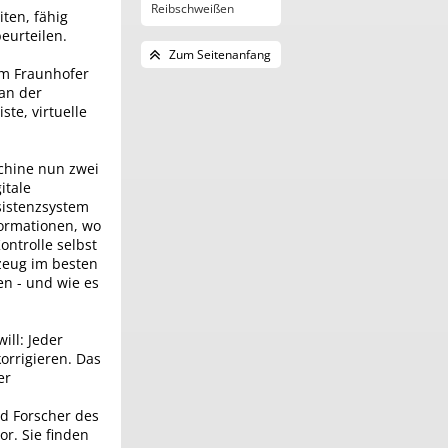
Reibschweißen
ten, fähig
Industrie 4.0
eurteilen.
Zum Seitenanfang
am Fraunhofer
 an der
ste, virtuelle
chine nun zwei
itale
ssistenzsystem
formationen, wo
ontrolle selbst
kzeug im besten
en - und wie es
ill: Jeder
korrigieren. Das
er
nd Forscher des
or. Sie finden