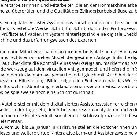
lle Mitarbeiterinnen und Mitarbeiter, die an der Honmaschine arbei
ine zu überprüfen und die Qualität der Zylinderkurbelgehäuse zu b
s ein digitales Assistenzsystem, das Forscherinnen und Forscher 
aben: Es leitet die Werker Schritt für Schritt durch den Prüfprozess
rüfliste auf Papier. Im System hinterlegt sind eine digitale Checkli
chine und das Erfahrungswissen des Experten.
innen und Mitarbeiter haben an ihrem Arbeitsplatz an der Honmas
rme: rechts ein virtuelles Modell der gesamten Anlage, links die dig
t laut Checkliste die Kontrolle eines Werkzeugs an, markiert das A
de Werkzeug auf dem virtuellen Anlagenmodell und liefert die In
g in der riesigen Anlage genau befindet gleich mit. Auch bei der K
nzsystem Hilfestellung: Bilder zeigen den Bedienern, wie das Wer
sollte, welche Abnutzungsmerkmale einen weiteren Einsatz verbiet
s beispielsweise noch eine Schicht durchhält.
r Autohersteller mit dem digitalisierten Assistenzsystem erreichen w
 selbst in der Lage sein, den Arbeitsprozess zu analysieren und zu 
uf mehrere Köpfe verteilt, vor allem für Schlüsselprozesse ist dies
 elementar.
 vom 26. bis 28. Januar in Karlsruhe stellen die Forscherinnen u
ieses und weitere virtuell-interaktive Lern- und Assistenzsysteme v