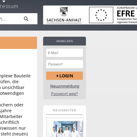
ressum
ANMELDEN
LOGIN
plexe Bauteile
üfen, die
Neuanmeldung
n unsichtbar
 notwendigen
Passwort weg?
üchern oder
sjahre
NEUIGKEITEN
Mitarbeiter
chriftlich
xiswissen nur
 steht (neuen)