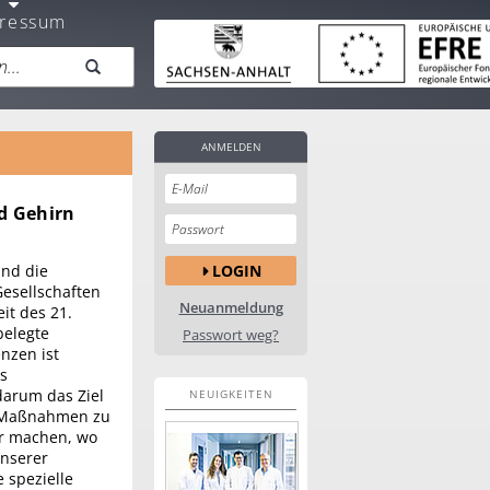
ressum
ANMELDEN
d Gehirn
LOGIN
nd die
esellschaften
Neuanmeldung
t des 21.
belegte
Passwort weg?
zen ist
as
darum das Ziel
NEUIGKEITEN
te Maßnahmen zu
ter machen, wo
nserer
e spezielle