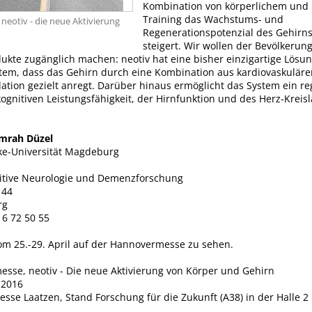
Kombination von körperlichem und 
Training das Wachstums- und
 neotiv - die neue Aktivierung
Regenerationspotenzial des Gehirns
steigert. Wir wollen der Bevölkerun
kte zugänglich machen: neotiv hat eine bisher einzigartige Lösung
stem, dass das Gehirn durch eine Kombination aus kardiovaskuläre
lation gezielt anregt. Darüber hinaus ermöglicht das System ein r
ognitiven Leistungsfähigkeit, der Hirnfunktion und des Herz-Kreis
Emrah Düzel
ke-Universität Magdeburg
gnitive Neurologie und Demenzforschung
 44
rg
 6 72 50 55
vom 25.-29. April auf der Hannovermesse zu sehen.
sse, neotiv - Die neue Aktivierung von Körper und Gehirn
.2016
se Laatzen, Stand Forschung für die Zukunft (A38) in der Halle 2