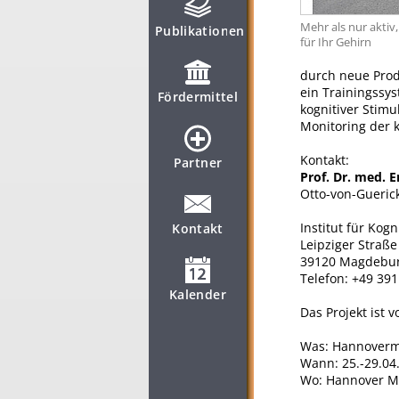
Mehr als nur aktiv,
Publikationen
für Ihr Gehirn
durch neue Produ
ein Trainingssy
Fördermittel
kognitiver Stimu
Monitoring der k
Kontakt:
Partner
Prof. Dr. med. 
Otto-von-Gueric
Institut für Ko
Kontakt
Leipziger Straße
39120 Magdebu
Telefon: +49 391
Kalender
Das Projekt ist 
Was: Hannoverme
Wann: 25.-29.04
Wo: Hannover Mes