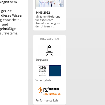
kognitivem
 gezielt
14.03.2022
g dieses Wissen
Millionenförderung
 entwickelt -
für exzellente
Krebsforschung an
r und
der Universit ...
egelmäßiges
laufsystems.
INKUBATOREN
BurgLabs
SecurityLab
Performance Lab