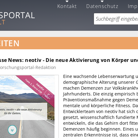
Kontakt
Datenschutz
Imp
ITEN
e News: neotiv - Die neue Aktivierung von Körper un
Forschungsportal-Redaktion
Eine wachsende Lebenserwartung u
demographische Alterung unserer G
machen Demenzen zur Volkskrankhei
Jahrhunderts. Die einzig empirisch 
Präventionsmaßnahme gegen Demen
mentale und körperliche Fitness. D
Entwicklerteam von neotiv hat sich 
gesetzt, wissenschaftlich fundier
entwickeln, die das Gehirn dort fit
Demenzen häufig beginnen. Eines u
zentralen Erkenntnisse ist, dass ein