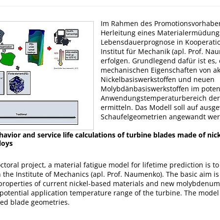
Im Rahmen des Promotionsvorhabens
Herleitung eines Materialermüdung
Lebensdauerprognose in Kooperati
Institut für Mechanik (apl. Prof. Na
erfolgen. Grundlegend dafür ist es, 
mechanischen Eigenschaften von ak
Nickelbasiswerkstoffen und neuen
Molybdänbasiswerkstoffen im poten
Anwendungstemperaturbereich der
ermitteln. Das Modell soll auf ausg
Schaufelgeometrien angewandt wer
avior and service life calculations of turbine blades made of nic
loys
ctoral project, a material fatigue model for lifetime prediction is t
 the Institute of Mechanics (apl. Prof. Naumenko). The basic aim i
properties of current nickel-based materials and new molybdenu
 potential application temperature range of the turbine. The model 
ted blade geometries.