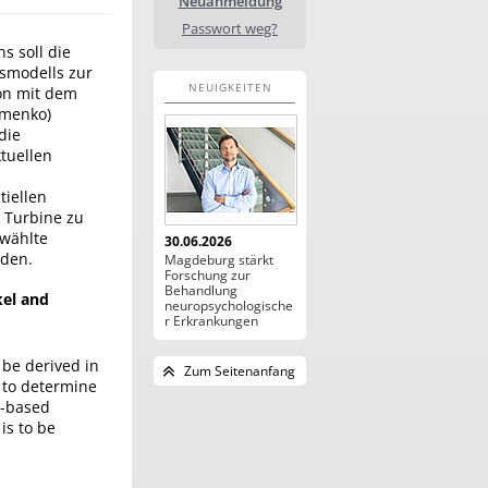
Neuanmeldung
Passwort weg?
 soll die
smodells zur
NEUIGKEITEN
on mit dem
umenko)
die
tuellen
tiellen
 Turbine zu
ewählte
30.06.2026
den.
Magdeburg stärkt
Forschung zur
Behandlung
kel and
neuropsychologische
r Erkrankungen
o be derived in
Zum Seitenanfang
s to determine
m-based
is to be