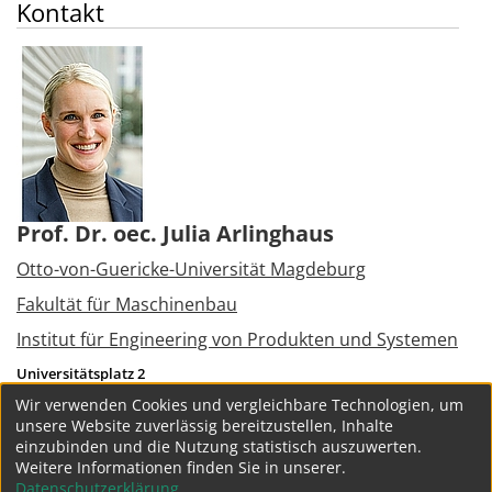
Kontakt
Prof. Dr. oec. Julia Arlinghaus
Otto-von-Guericke-Universität Magdeburg
Fakultät für Maschinenbau
Institut für Engineering von Produkten und Systemen
Universitätsplatz 2
39106
Magdeburg
Wir verwenden Cookies und vergleichbare Technologien, um
Tel.:
+49 391 6757409
unsere Website zuverlässig bereitzustellen, Inhalte
julia.arlinghaus@ovgu.de
einzubinden und die Nutzung statistisch auszuwerten.
Weitere Informationen finden Sie in unserer.
weitere Projekte
Datenschutzerklärung