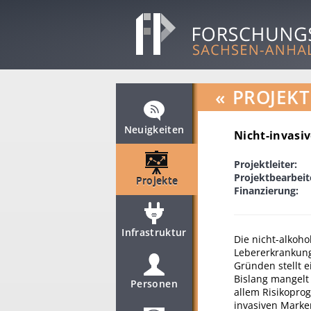
«
PROJEKT
Neuigkeiten
Nicht-invasi
Projektleiter:
Projektbearbeit
Projekte
Finanzierung:
Infrastruktur
Die nicht-alkoho
Lebererkrankung
Gründen stellt e
Bislang mangelt
Personen
allem Risikoprog
invasiven Marke