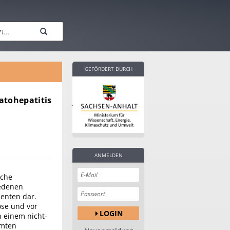
GEFÖRDERT DURCH
atohepatitis
ANMELDEN
sche
iedenen
ienten dar.
ose und vor
LOGIN
n einem nicht-
amten