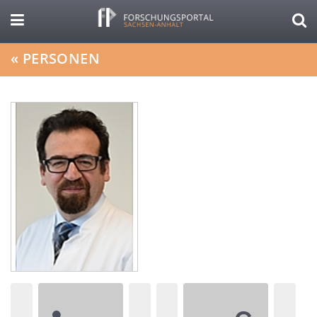
«
PERSONEN