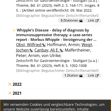
Zeitschrift für Gastroenterologie - Stuttgart [u.a.] :
Thieme, Bd. 61 (2023), Heft 2, S. 164-171, insges. 8
S. ; [Artikel online veröffentlicht: 09. Mai 2022;
Gesehen am 05.05.2023]
Bibliographie:
Begutachteter Zeitschriftenartikel
5
Zitationen
Link
Whipple’s Disease - delay of diagnosis by
immunosuppressive therapy; a case-series
report - Morbus Whipple - Verzögerung der ...
Obst, Wilfried
; Hoffmann, Armin;
Weigt,
Jochen
;
Canbay, Ali E.
; Malfertheiner,
Peter; Arnim, von Ulrike;
Zeitschrift für Gastroenterologie - Stuttgart [u.a.] :
Thieme, Bd. 61 (2023), Heft 8, S. 1002-1008
Bibliographie:
Begutachteter Zeitschriftenartikel
1
Zitation
Link
2022
2021
2020
Wir verwenden Cookies und vergleichbare Technologien, um
unsere Website zuverlässig bereitzustellen, Inhalte