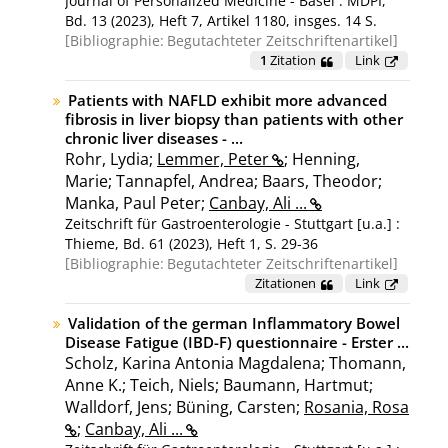
Journal of Personalized Medicine - Basel : MDPI,
Bd. 13 (2023), Heft 7, Artikel 1180, insges. 14 S.
Bibliographie:
Begutachteter Zeitschriftenartikel
1
Zitation
Link
Patients with NAFLD exhibit more advanced
fibrosis in liver biopsy than patients with other
chronic liver diseases - ...
Rohr, Lydia;
Lemmer, Peter
; Henning,
Marie; Tannapfel, Andrea; Baars, Theodor;
Manka, Paul Peter;
Canbay, Ali ...
Zeitschrift für Gastroenterologie - Stuttgart [u.a.] :
Thieme, Bd. 61 (2023), Heft 1, S. 29-36
Bibliographie:
Begutachteter Zeitschriftenartikel
Zitationen
Link
Validation of the german Inflammatory Bowel
Disease Fatigue (IBD-F) questionnaire - Erster ...
Scholz, Karina Antonia Magdalena; Thomann,
Anne K.; Teich, Niels; Baumann, Hartmut;
Walldorf, Jens; Büning, Carsten;
Rosania, Rosa
;
Canbay, Ali ...