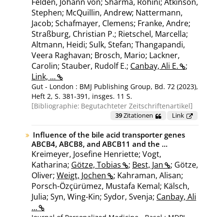
Felden, Johann von; Sharma, Rohini; Atkinson,
Stephen; McQuillin, Andrew; Nattermann,
Jacob; Schafmayer, Clemens; Franke, Andre;
Straßburg, Christian P.; Rietschel, Marcella;
Altmann, Heidi; Sulk, Stefan; Thangapandi,
Veera Raghavan; Brosch, Mario; Lackner,
Carolin; Stauber, Rudolf E.;
Canbay, Ali E.
;
Link, ...
Gut - London : BMJ Publishing Group, Bd. 72 (2023),
Heft 2, S. 381-391, insges. 11 S.
Bibliographie:
Begutachteter Zeitschriftenartikel
39
Zitationen
Link
Influence of the bile acid transporter genes
ABCB4, ABCB8, and ABCB11 and the ...
Kreimeyer, Josefine Henriette; Vogt,
Katharina;
Götze, Tobias
;
Best, Jan
; Götze,
Oliver;
Weigt, Jochen
; Kahraman, Alisan;
Porsch-Özçürümez, Mustafa Kemal; Kälsch,
Julia; Syn, Wing-Kin; Sydor, Svenja;
Canbay, Ali
...