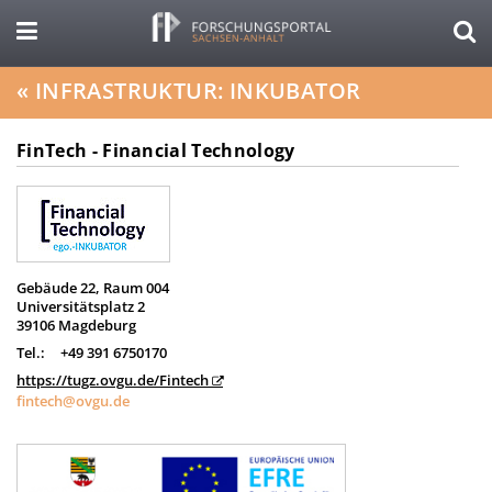
«
INFRASTRUKTUR: INKUBATOR
FinTech - Financial Technology
Gebäude 22, Raum 004
Universitätsplatz 2
39106 Magdeburg
Tel.:
+49 391 6750170
https://tugz.ovgu.de/Fintech
fintech@ovgu.de