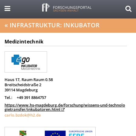
«
INFRASTRUKTUR: INKUBATOR
Medizintechnik
Haus 17, Raum Raum 0.58
Breitscheidstraße 2
39114 Magdeburg
Tel.:
+49 391 8864757
https://www.hs-magdeburg.de/forschung/wissens-und-technolo
gietransfer/inkubatoren.html
carlo.bzdok@h2.de