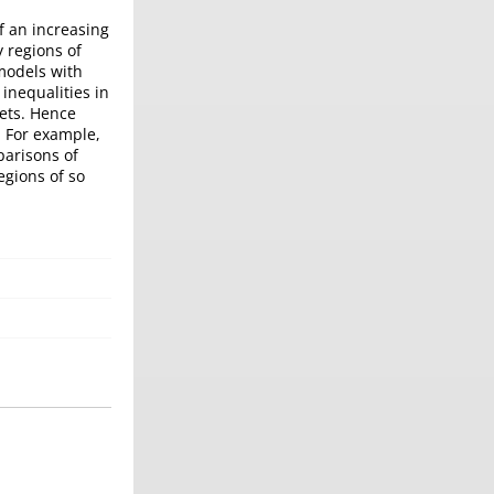
f an increasing
y regions of
 models with
inequalities in
ets. Hence
. For example,
parisons of
egions of so