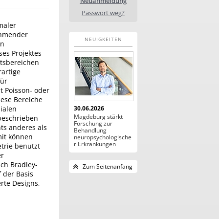
Neuanmeldung
Passwort weg?
maler
ehmender
NEUIGKEITEN
on
ses Projektes
ätsbereichen
rartige
für
t Poisson- oder
Diese Bereiche
ialen
30.06.2026
Magdeburg stärkt
beschrieben
Forschung zur
ts anderes als
Behandlung
mit können
neuropsychologische
r Erkrankungen
trie benutzt
er
ach Bradley-
Zum Seitenanfang
f der Basis
erte Designs,