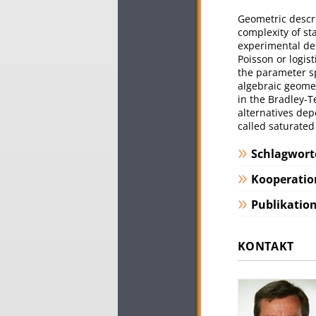
Geometric descri
complexity of sta
experimental des
Poisson or logis
the parameter s
algebraic geomet
in the Bradley-T
alternatives dep
called saturated
Schlagwort
Kooperatio
Publikatio
KONTAKT