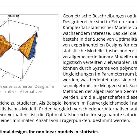
Geometrische Beschreibungen opti
Designbereiche sind in Zeiten zun
Komplexität statistischer Modelle v
wachsendem Interesse. Das Ziel die
besteht in der Suche von Optimalit
von experimentellen Designs für de
statistische Modelle, insbesondere 
verallgemeinerte lineare Modelle mi
logistisch verteilten Zielvariablen. 
können durch Systeme von polynom
Ungleichungen im Parameterraum 
werden, was bedeutet, dass sie nich
semialgebraische Mengen sind. So
h eines saturierten Designs im
Methoden der algebraischen Geome
ll mit vier Alternativen
werden, um die Eigenschaften dies
iche zu studieren. Als Beispiel können im Paarvergleichsmodell n
tatistisches Modell für den Vergleich verschiedener Alternativen au
wortverhaltens ist, die Optimalitätsbereiche für sogenannte saturi
t einer minimalen Anzahl von Trägerpunkten, bestimmt werden.
imal designs for nonlinear models in statistics