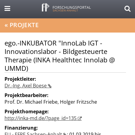
«
PROJEKTE
ego.-INKUBATOR "InnoLab IGT -
Innovationslabor - Bildgesteuerte
Therapie (INKA Healthtec Innolab @
UMMD)
Projektleiter:
Dr.-Ing. Axel Boese
Projektbearbeiter:
Prof. Dr. Michael Friebe, Holger Fritzsche
Projekthomepage:
http://inka-md.de/?page_id=135
Finanzierung:
EU - EFRE Sachsen-Anhalt
;
01.03.2019 bis