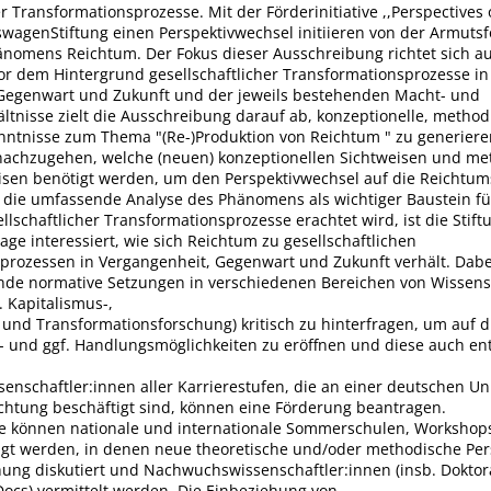
er Transformationsprozesse. Mit der Förderinitiative ,,Perspectives
swagenStiftung einen Perspektivwechsel initiieren von der Armuts
änomens Reichtum. Der Fokus dieser Ausschreibung richtet sich a
or dem Hintergrund gesellschaftlicher Transformationsprozesse in
Gegenwart und Zukunft und der jeweils bestehenden Macht- und
ltnisse zielt die Ausschreibung darauf ab, konzeptionelle, metho
nntnisse zum Thema "(Re-)Produktion von Reichtum " zu generier
nachzugehen, welche (neuen) konzeptionellen Sichtweisen und m
en benötigt werden, um den Perspektivwechsel auf die Reichtum
 die umfassende Analyse des Phänomens als wichtiger Baustein fü
llschaftlicher Transformationsprozesse erachtet wird, ist die Stif
age interessiert, wie sich Reichtum zu gesellschaftlichen
prozessen in Vergangenheit, Gegenwart und Zukunft verhält. Dabe
de normative Setzungen in verschiedenen Bereichen von Wissens
. Kapitalismus-,
 und Transformationsforschung) kritisch zu hinterfragen, um auf d
- und ggf. Handlungsmöglichkeiten zu eröffnen und diese auch e
enschaftler:innen aller Karrierestufen, die an einer deutschen Uni
chtung beschäftigt sind, können eine Förderung beantragen.
nie können nationale und internationale Sommerschulen, Workshop
gt werden, in denen neue theoretische und/oder methodische Per
ung diskutiert und Nachwuchswissenschaftler:innen (insb. Doktor
Docs) vermittelt werden. Die Einbeziehung von