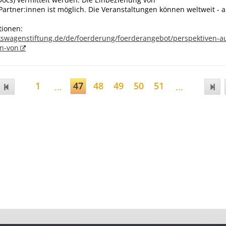
Partner:innen ist möglich. Die Veranstaltungen können weltweit - au
tionen:
kswagenstiftung.de/de/foerderung/foerderangebot/perspektiven-a
on-von
1
47
48
49
50
51
...
...