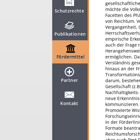
gesellschaftlich
möchte die Volk
Schutzrechte
Facetten des Ph
von Reichtum. V
Vergangenheit, 
Herrschaftsverhä
Publikationen
empirische Erke
auch der Frage 
Herangehensweis
ermöglichen. Da
Fördermittel
Verständnis gese
hinaus an der Fr
Transformations
Partner
darum, bestehen
Gesellschaft (z.B
Nachhaltigkeits-
neue Erkenntnis
Kontakt
kommunizieren.
Promovierte Wiss
Forschungseinri
In der Förderli
Formate beantra
Reichtumsforsch
aber auch Post-