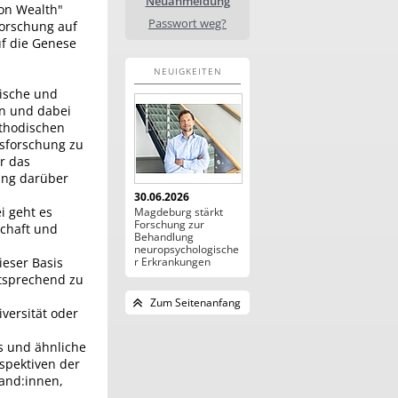
Neuanmeldung
 on Wealth"
Passwort weg?
forschung auf
uf die Genese
NEUIGKEITEN
dische und
en und dabei
ethodischen
sforschung zu
r das
tung darüber
30.06.2026
i geht es
Magdeburg stärkt
Forschung zur
chaft und
Behandlung
neuropsychologische
ieser Basis
r Erkrankungen
ntsprechend zu
Zum Seitenanfang
versität oder
s und ähnliche
spektiven der
and:innen,