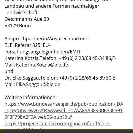
Landbau und andere Formen nachhaltiger
Landwirtschaft
Deichmanns Aue 29
53179 Bonn
Ansprechpartnerin/Ansprechpartner:
BLE, Referat 325: EU-
Forschungsangelegenheiten/EMFF
Katerina Kotzia,Telefon: +49 (0) 2 28/68 45-34 86,E-
Mail: Katerina.Kotzia@ble.de
und
Dr. Elke Saggau,Telefon: +49 (0) 2 28/68 45-39 30,E-
Mail: Elke.Saggau@ble.de
Weitere Informationen:
https://www.bundesanzeiger.de/pub/publication/jDA
rqcrytutwHwyG2tR;wwwsid=317AA85A3893B653E591
0F3F798A2F9A.web06-pub?0
https://projects.au.dk/coreorganiccofund/core-
organic-2021-call/