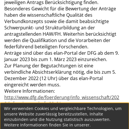
jeweiligen Antrags Berücksichtigung finden.
Besonderes Gewicht für die Bewertung der Anträge
haben die wissenschaftliche Qualität des
Verbundkonzepts sowie die damit beabsichtigte
Schwerpunkt- und Strukturbildung an der
antragstellenden HAW/FH. Weiterhin berücksichtigt
werden die Qualifikation und die Vorarbeiten der
federführend beteiligten Forschenden.
Anträge sind über das elan-Portal der DFG ab dem 9.
Januar 2023 bis zum 1. März 2023 einzureichen.
Zur Planung der Begutachtungen ist eine
verbindliche Absichtserklärung nötig, die bis zum 5.
Dezember 2022 (12 Uhr) über das elan-Portal
eingereicht werden muss.
Weitere Informationen:
http://www.dfg.de/foerderung/info_wissenschaft/202
2/info_wissenschaft_22_81
Wir verwenden Cookies und vergleichbare Technologien, um
unsere Website zuverlässig bereitzustellen, Inhalte
einzubinden und die Nutzung statistisch auszuwerten.
147
...
146
Weitere Informationen finden Sie in unserer.