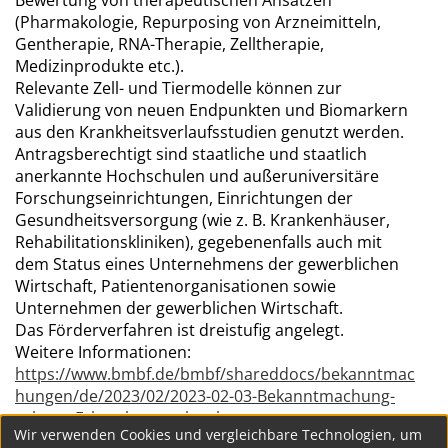
Bewertung von therapeutischen Ansätzen
(Pharmakologie, Repurposing von Arzneimitteln,
Gentherapie, RNA-Therapie, Zelltherapie,
Medizinprodukte etc.).
Relevante Zell- und Tiermodelle können zur
Validierung von neuen Endpunkten und Biomarkern
aus den Krankheitsverlaufsstudien genutzt werden.
Antragsberechtigt sind staatliche und staatlich
anerkannte Hochschulen und außeruniversitäre
Forschungseinrichtungen, Einrichtungen der
Gesundheitsversorgung (wie z. B. Krankenhäuser,
Rehabilitationskliniken), gegebenenfalls auch mit
dem Status eines Unternehmens der gewerblichen
Wirtschaft, Patientenorganisationen sowie
Unternehmen der gewerblichen Wirtschaft.
Das Förderverfahren ist dreistufig angelegt.
Weitere Informationen:
https://www.bmbf.de/bmbf/shareddocs/bekanntmac
hungen/de/2023/02/2023-02-03-Bekanntmachung-
seltene-Erkrankungen.html
Wir verwenden Cookies und vergleichbare Technologien, um