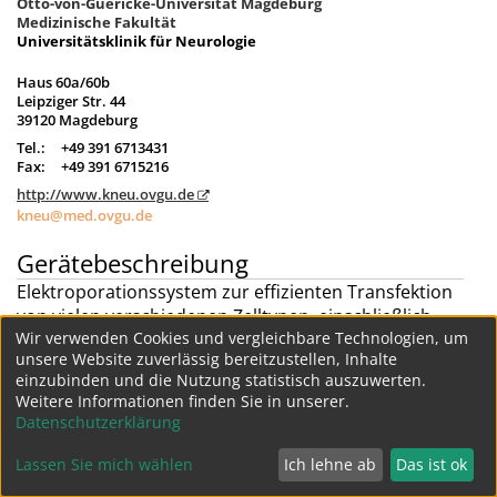
Otto-von-Guericke-Universität Magdeburg
Medizinische Fakultät
Universitätsklinik für Neurologie
Haus 60a/60b
Leipziger Str. 44
39120 Magdeburg
Tel.:
+49 391 6713431
Fax:
+49 391 6715216
http://www.kneu.ovgu.de
kneu@med.ovgu.de
Gerätebeschreibung
Elektroporationssystem zur effizienten Transfektion
von vielen verschiedenen Zelltypen, einschließlich
Wir verwenden Cookies und vergleichbare Technologien, um
Primärzellen, Stammzellen und schwer zu
unsere Website zuverlässig bereitzustellen, Inhalte
transfektierenden Zellen.
einzubinden und die Nutzung statistisch auszuwerten.
Weitere Geräte dieser Struktur
Weitere Informationen finden Sie in unserer.
Datenschutzerklärung
Datenschutz
Impressum
Lassen Sie mich wählen
Ich lehne ab
Das ist ok