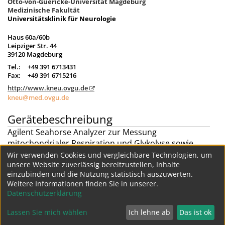
Otto-von-Guericke-Universität Magdeburg
Medizinische Fakultät
Universitätsklinik für Neurologie
Haus 60a/60b
Leipziger Str. 44
39120 Magdeburg
Tel.:
+49 391 6713431
Fax:
+49 391 6715216
http://www.kneu.ovgu.de
kneu@med.ovgu.de
Gerätebeschreibung
Agilent Seahorse Analyzer zur Messung
mitochondrialer Respiration und Glykolyse sowie
ATP-Produktionsraten im Platten-Format.
Wir verwenden Cookies und vergleichbare Technologien, um
unsere Website zuverlässig bereitzustellen, Inhalte
Projekte
einzubinden und die Nutzung statistisch auszuwerten.
Weitere Informationen finden Sie in unserer.
Weitere Geräte dieser Struktur
Datenschutzerklärung
Lassen Sie mich wählen
Ich lehne ab
Das ist ok
Datenschutz
Impressum