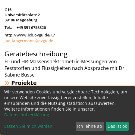
G16
Universitätsplatz 2
39106 Magdeburg
Tel.:
+49 391 6758826
http://www.ich.ovgu.de/
jan.langermann@ovgu.de
Gerätebeschreibung
EI- und HR-Massenspektrometrie-Messungen von
Feststoffen und Flüssigkeiten nach Absprache mit Dr.
Sabine Busse
Projekte
Wir verwenden Cookies und vergleichbare Technologien, um
Weitere Geräte dieser Struktur
unsere Website zuverlässig bereitzustellen, Inhalte
einzubinden und die Nutzung statistisch auszuwerten.
Weitere Informationen finden Sie in unserer.
Datenschutz
Impressum
Datenschutzerklärung
Lassen Sie mich wählen
Ich lehne ab
Das ist ok