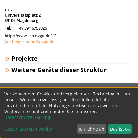
G16
Universitätsplatz 2
39106 Magdeburg
Tel.:
+49 391 6758826
http://www.ich.ovgu.de/
jan.langermann@ovgu.de
Projekte
Weitere Geräte dieser Struktur
Datenschutz
Impressum
Wir verwenden Cookies und vergleichbare Technologien, um
unsere Website zuverlässig bereitzustellen, Inhalte
einzubinden und die Nutzung statistisch auszuwerten.
Weitere Informationen finden Sie in unserer.
Datenschutzerklärung
Lassen Sie mich wählen
Ich lehne ab
Das ist ok