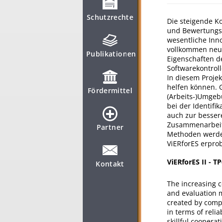
Schutzrechte
Die steigende Ko
und Bewertungsv
wesentliche Inn
vollkommen neue
Publikationen
Eigenschaften d
Softwarekontrol
In diesem Projek
helfen können. 
Fördermittel
(Arbeits-)Umgebu
bei der Identifi
auch zur besser
Zusammenarbeit 
Partner
Methoden werde
ViERforES erprob
ViERforES II - T
Kontakt
The increasing c
and evaluation m
created by comp
in terms of reli
skillful cooperat