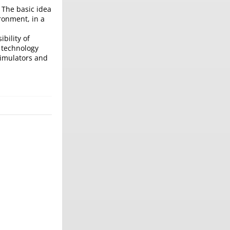
. The basic idea
ironment, in a
bility of
 technology
simulators and