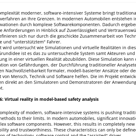
mplexität moderner, software-intensiver Systeme bringt traditiona
erfahren an Ihre Grenzen. In modernen Automobilen entstehen 
ovationen durch komplexe Softwarekomponenten. Dadurch ergeben
 Anforderungen in Hinblick auf Zuverlässigkeit und Vertrauenswür
efinieren sich nur durch die geschickte Zusammenarbeit von Techn
le und "unterstütztem" Fahrer.
t wird untersucht wie Simulationen und virtuelle Realitäten in di
Grundidee ist es das zu untersuchende System samt Akteuren und
ng in einer virtuellen Realität abzubilden. Diese Simulation kan
kation von Gefährdungen, der Durchführung traditioneller Analyset
en Nachvollziehbarkeit formaler, modell-basierter Ansätze oder de
von Mensch, Technik und Software helfen. Die im Projekt entwick
n direkt an den Simulatoren und Demonstratoren der Anwendung
t.
P6: Virtual reality in model-based safety analysis
omplexity of modern, software-intensive systems is pushing traditi
ethods to their limits. In modern automobiles, significant innovat
lex software components. However, this results in completely ne
ability and trustworthiness. These characteristics can only be defin
ion of technology, software control and the "assisted" driver.