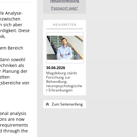
Neuanmeldung
Passwort weg?
le Analyse-
inzwischen
 sich aber
NEUIGKEITEN
digkeit. Diese
ik,
esem Bereich
n dann sowohl
echniken als
30.06.2026
r Planung der
Magdeburg stärkt
elten
Forschung zur
Behandlung
sbereiche von
neuropsychologische
r Erkrankungen
Zum Seitenanfang
onal analysis
ions are now
w requirements
ed through the