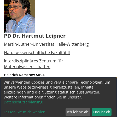
PD Dr. Hartmut Leipner
Martin-Luther-Universität Halle-Wittenberg
Naturwissenschaftliche Fakultät II
Interdisziplinäres Zentrum für
Materialwissenschaften
Heinrich-Damerow-Str. 4
06120
Halle (Saale)
Wir verwenden Cookies und vergleichbare Technologien, um
Tel.:
+49 345 5528473
unsere Website zuverlässig bereitzustellen, Inhalte
hartmut.leipner(at)cmat.uni-halle.de
einzubinden und die Nutzung statistisch auszuwerten.
Weitere Informationen finden Sie in unserer.
weitere Projekte
Datenschutzerklärung
Lassen Sie mich wählen
Ich lehne ab
Das ist ok
Datenschutz
Impressum