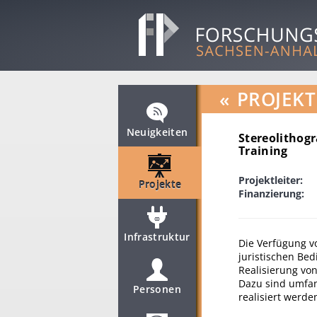
«
PROJEKT
Neuigkeiten
Stereolithog
Training
Projektleiter:
Projekte
Finanzierung:
Infrastruktur
Die Verfügung v
juristischen Be
Realisierung vo
Dazu sind umfan
Personen
realisiert werden