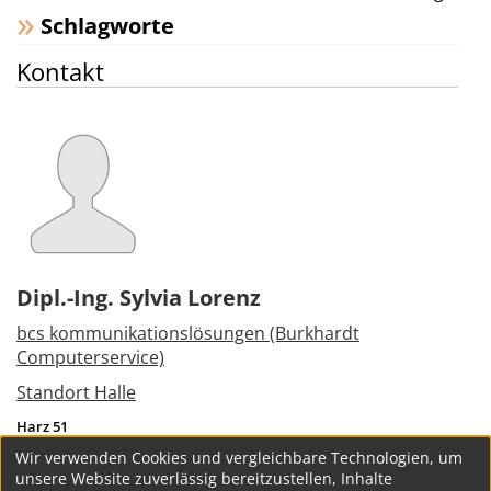
Schlagworte
Kontakt
Dipl.-Ing. Sylvia Lorenz
bcs kommunikationslösungen (Burkhardt
Computerservice)
Standort Halle
Harz 51
06108
Halle (Saale)
Wir verwenden Cookies und vergleichbare Technologien, um
Tel.:
+49 345 298490
unsere Website zuverlässig bereitzustellen, Inhalte