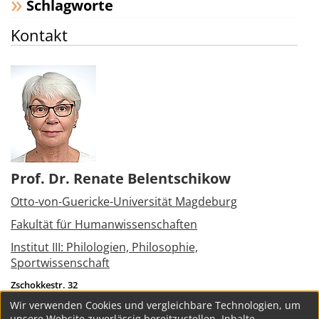
Schlagworte
Kontakt
Prof. Dr. Renate Belentschikow
Otto-von-Guericke-Universität Magdeburg
Fakultät für Humanwissenschaften
Institut III: Philologien, Philosophie,
Sportwissenschaft
Zschokkestr. 32
39104
Magdeburg
Wir verwenden Cookies und vergleichbare Technologien, um
Tel.:
+49 162 9651342
unsere Website zuverlässig bereitzustellen, Inhalte