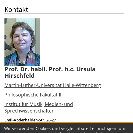
Kontakt
Prof. Dr. habil. Prof. h.c. Ursula
Hirschfeld
Martin-Luther-Universität Halle-Wittenberg
Philosophische Fakultät II
Institut für Musik, Medien- und
Sprechwissenschaften
Emil-Abderhalden-Str. 26-27
06108
Halle (Saale)
Wir verwenden Cookies und vergleichbare Technologien, um
Tel.:
+49 345 5524462