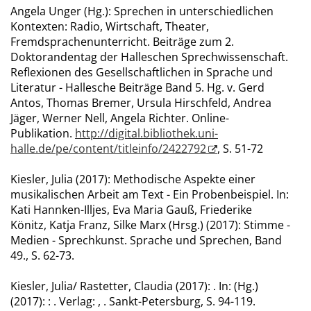
Angela Unger (Hg.): Sprechen in unterschiedlichen
Kontexten: Radio, Wirtschaft, Theater,
Fremdsprachenunterricht. Beiträge zum 2.
Doktorandentag der Halleschen Sprechwissenschaft.
Reflexionen des Gesellschaftlichen in Sprache und
Literatur - Hallesche Beiträge Band 5. Hg. v. Gerd
Antos, Thomas Bremer, Ursula Hirschfeld, Andrea
Jäger, Werner Nell, Angela Richter. Online-
Publikation.
http://digital.bibliothek.uni-
halle.de/pe/content/titleinfo/2422792
, S. 51-72
Kiesler, Julia (2017): Methodische Aspekte einer
musikalischen Arbeit am Text - Ein Probenbeispiel. In:
Kati Hannken-Illjes, Eva Maria Gauß, Friederike
Könitz, Katja Franz, Silke Marx (Hrsg.) (2017): Stimme -
Medien - Sprechkunst. Sprache und Sprechen, Band
49., S. 62-73.
Kiesler, Julia/ Rastetter, Claudia (2017): . In: (Hg.)
(2017): : . Verlag: , . Sankt-Petersburg, S. 94-119.