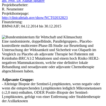
apl. Prof. Dr. Atanas Ignatov
Projektbearbeiter:
R. Neumeister
Projekthomepage:
http://clinicaltrials.gov/show/NCT02032823
Finanzierung:
BMWi/AIF;
04.12.2014 bis 30.12.2015
Eine randomisierte, doppelblinde, Parallelgruppen-, Placebo-
kontrollierte multicenter-Phase-III-Studie zur Beurteilung und
Untersuchung der Wirksamkeit und Sicherheit von Olaparib im
Vergleich zu Placebo als adjuvante Therapie bei Patienten mit
Keimbahn-BRCA1/2 Mutationen und einem hoch Risiko HER2-
negativen Mammakarzinom, welche eine definitive lokale
Behandlung und neoadjuvante oder adjuvante Chemotherapie
abgeschlossen haben.
Adjuvante Gruppe:
- Alleinige Biopsie der Sentinel-Lymphknoten, wenn negativ oder
wenn die entsprechenden Lymphknoten lediglich Mikrometastasen
(≤2,0 mm) enthalten, ODER Positiv-Biopsie der Sentinel-
Lymphknoten, gefolgt von einer Entfernung oder Strahlentherapie
der Axillarknoten