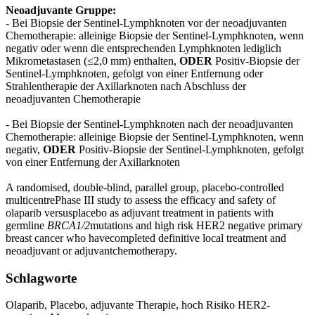
Neoadjuvante Gruppe:
- Bei Biopsie der Sentinel-Lymphknoten vor der neoadjuvanten
Chemotherapie: alleinige Biopsie der Sentinel-Lymphknoten, wenn
negativ oder wenn die entsprechenden Lymphknoten lediglich
Mikrometastasen (≤2,0 mm) enthalten,
ODER
Positiv-Biopsie der
Sentinel-Lymphknoten, gefolgt von einer Entfernung oder
Strahlentherapie der Axillarknoten nach Abschluss der
neoadjuvanten Chemotherapie
- Bei Biopsie der Sentinel-Lymphknoten nach der neoadjuvanten
Chemotherapie: alleinige Biopsie der Sentinel-Lymphknoten, wenn
negativ,
ODER
Positiv-Biopsie der Sentinel-Lymphknoten, gefolgt
von einer Entfernung der Axillarknoten
A randomised, double-blind, parallel group, placebo-controlled
multicentrePhase III study to assess the efficacy and safety of
olaparib versusplacebo as adjuvant treatment in patients with
germline
BRCA1/2
mutations and high risk HER2 negative primary
breast cancer who havecompleted definitive local treatment and
neoadjuvant or adjuvantchemotherapy.
Schlagworte
Olaparib, Placebo, adjuvante Therapie, hoch Risiko HER2-