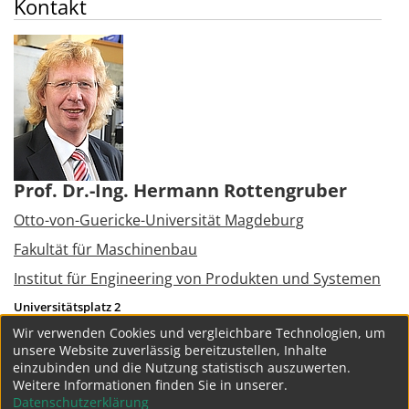
Kontakt
Prof. Dr.-Ing. Hermann Rottengruber
Otto-von-Guericke-Universität Magdeburg
Fakultät für Maschinenbau
Institut für Engineering von Produkten und Systemen
Universitätsplatz 2
39106
Magdeburg
Wir verwenden Cookies und vergleichbare Technologien, um
Tel.:
+49 391 6758721
unsere Website zuverlässig bereitzustellen, Inhalte
hermann.rottengruber@ovgu.de
einzubinden und die Nutzung statistisch auszuwerten.
Weitere Informationen finden Sie in unserer.
weitere Projekte
Datenschutzerklärung