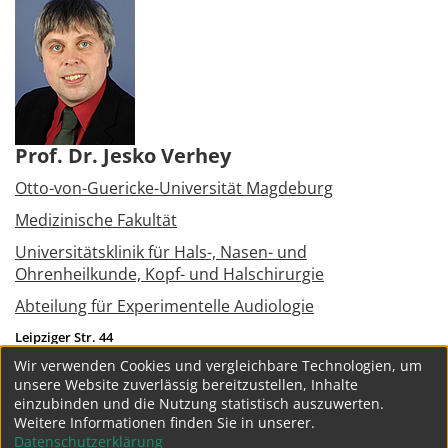
Prof. Dr. Jesko Verhey
Otto-von-Guericke-Universität Magdeburg
Medizinische Fakultät
Universitätsklinik für Hals-, Nasen- und
Ohrenheilkunde, Kopf- und Halschirurgie
Abteilung für Experimentelle Audiologie
Leipziger Str. 44
39120
Magdeburg
Wir verwenden Cookies und vergleichbare Technologien, um
Tel.:
+49 391 6713880
unsere Website zuverlässig bereitzustellen, Inhalte
jesko.verhey@med.ovgu.de
einzubinden und die Nutzung statistisch auszuwerten.
Weitere Informationen finden Sie in unserer.
weitere Projekte
Datenschutzerklärung