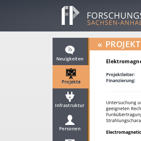
«
PROJEKT
Neuigkeiten
Elektromagne
Projektleiter:
Finanzierung:
Projekte
Untersuchung un
Infrastruktur
geeigneten Rech
Funkübertragun
Strahlungschara
Personen
Electromagnetic