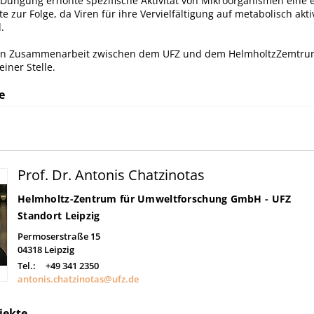
h Düngung erhöhte spezifische Aktivität von Mikroorganismen eine 
e zur Folge, da Viren für ihre Vervielfältigung auf metabolisch akti
.
t ein Zusammenarbeit zwischen dem UFZ und dem HelmholtzZemt
iner Stelle.
e
Prof. Dr. Antonis Chatzinotas
Helmholtz-Zentrum für Umweltforschung GmbH - UFZ
Standort Leipzig
Permoserstraße 15
04318
Leipzig
Tel.:
+49 341 2350
antonis.chatzinotas@ufz.de
jekte