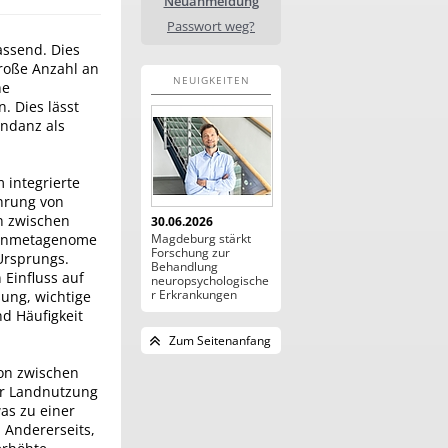
Neuanmeldung
Passwort weg?
assend. Dies
große Anzahl an
NEUIGKEITEN
he
. Dies lässt
undanz als
 integrierte
hrung von
on zwischen
30.06.2026
irenmetagenome
Magdeburg stärkt
Forschung zur
Ursprungs.
Behandlung
Einfluss auf
neuropsychologische
r Erkrankungen
sung, wichtige
d Häufigkeit
Zum Seitenanfang
ion zwischen
ver Landnutzung
was zu einer
 Andererseits,