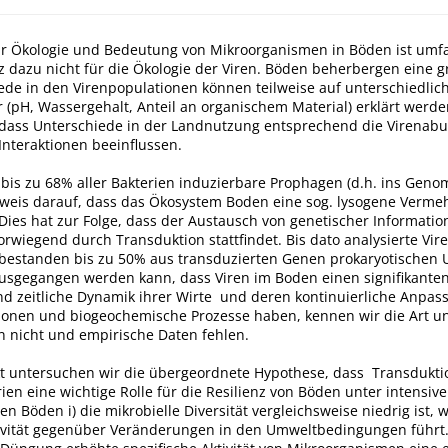
r Ökologie und Bedeutung von Mikroorganismen in Böden ist umf
z dazu nicht für die Ökologie der Viren. Böden beherbergen eine 
iede in den Virenpopulationen können teilweise auf unterschiedlic
pH, Wassergehalt, Anteil an organischem Material) erklärt werden
 dass Unterschiede in der Landnutzung entsprechend die Virenab
Interaktionen beeinflussen.
bis zu 68% aller Bakterien induzierbare Prophagen (d.h. ins Genom
nweis darauf, dass das Ökosystem Boden eine sog. lysogene Verme
. Dies hat zur Folge, dass der Austausch von genetischer Informati
vorwiegend durch Transduktion stattfindet. Bis dato analysierte V
estanden bis zu 50% aus transduzierten Genen prokaryotischen 
sgegangen werden kann, dass Viren im Boden einen signifikanten 
nd zeitliche Dynamik ihrer Wirte und deren kontinuierliche Anpas
onen und biogeochemische Prozesse haben, kennen wir die Art un
n nicht und empirische Daten fehlen.
kt untersuchen wir die übergeordnete Hypothese, dass Transdukt
ien eine wichtige Rolle für die Resilienz von Böden unter intensi
sen Böden i) die mikrobielle Diversität vergleichsweise niedrig ist, 
ivität gegenüber Veränderungen in den Umweltbedingungen führt.