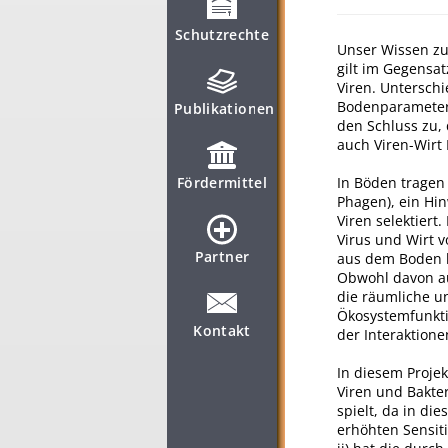
Schutzrechte
Unser Wissen zu
gilt im Gegensat
Viren. Untersch
Bodenparameter (
Publikationen
den Schluss zu,
auch Viren-Wirt 
In Böden tragen 
Fördermittel
Phagen), ein Hi
Viren selektiert
Virus und Wirt 
Partner
aus dem Boden b
Obwohl davon au
die räumliche u
Ökosystemfunkti
Kontakt
der Interaktione
In diesem Proje
Viren und Bakter
spielt, da in die
erhöhten Sensit