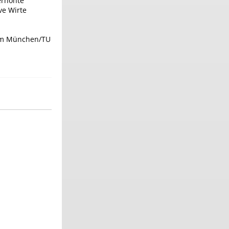
erhöhte
ve Wirte
rum München/TU