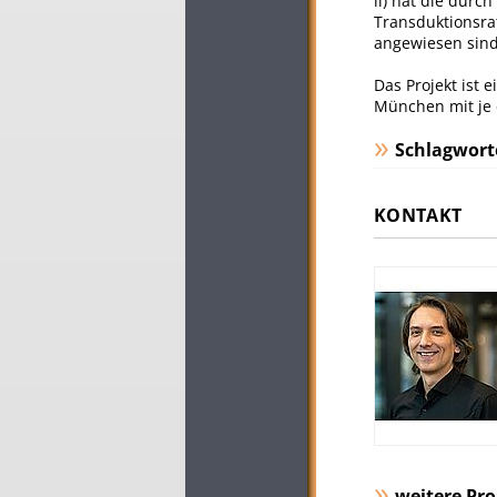
ii) hat die durc
Transduktionsrat
angewiesen sind
Das Projekt is
München mit je e
Schlagwort
KONTAKT
weitere Pro