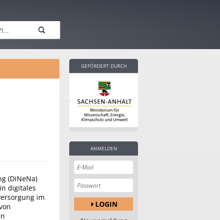
GEFÖRDERT DURCH
ANMELDEN
ng (DiNeNa)
in digitales
versorgung im
LOGIN
von
en