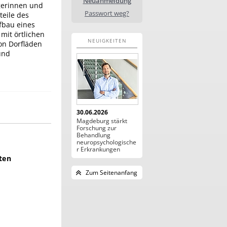
Neuanmeldung
gerinnen und
Passwort weg?
teile des
fbau eines
mit örtlichen
NEUIGKEITEN
on Dorfläden
und
30.06.2026
Magdeburg stärkt
Forschung zur
Behandlung
neuropsychologische
r Erkrankungen
ten
Zum Seitenanfang