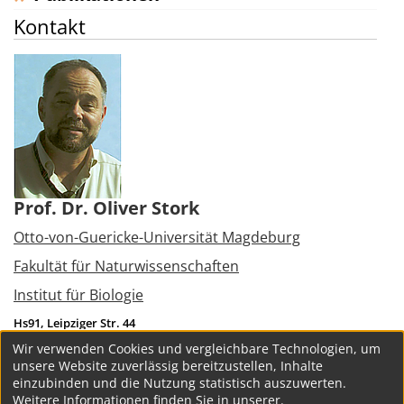
Kontakt
Prof. Dr. Oliver Stork
Otto-von-Guericke-Universität Magdeburg
Fakultät für Naturwissenschaften
Institut für Biologie
Hs91, Leipziger Str. 44
39120
Magdeburg
Wir verwenden Cookies und vergleichbare Technologien, um
Tel.:
+49 391 6755100
unsere Website zuverlässig bereitzustellen, Inhalte
oliver.stork(at)ovgu.de
einzubinden und die Nutzung statistisch auszuwerten.
Weitere Informationen finden Sie in unserer.