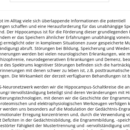
t im Alltag viele sich überlappende Informationen die potentiell
ngen schaffen und eine Herausforderung für das unabhängige Sp
nd. Der Hippocampus ist für die Förderung dieser grundlegenden 
 indem er das Speichern ähnlicher Erfahrungen unabhängig vonei
) ermöglicht oder in komplexen Situationen zuvor gespeicherte M
tändigung) abruft. Störungen bei Bildung, Speicherung und Wiede
rinnerungen werden bei vielen neurologischen Erkrankungen, wie m
chizophrenie, neurodegenerativen Erkrankungen und Demenz, beo
te des Spektrums kognitiver Störungen befinden sich die hartnäcki
Erinnerungen mit denen schwer zu leben ist, z.B. posttraumatische
ngen. Die Wirksamkeit der derzeit verfügbaren Behandlungen ist b
-Neuronetzwerk werden wir die Hippocampus-Schaltkreise die an
ung/-Vervollständigung beteiligt sind deren Veränderungen mit Hi
tierungstechnologien, mit denen wir die Geschichte der Engramm
oteomischen und elektrophysiologischen Werkzeugen verfolgen 
ir werden uns besonders auf die Modulation der Gedächtnis-Eng
emotionaler Erregung konzentrieren und, durch die Verwendung v
t Defiziten in der Gedächtnisbildung, die Engrammbildung, -speic
gestörter Fähigkeit der Mustertrennung und -vervollständigung un