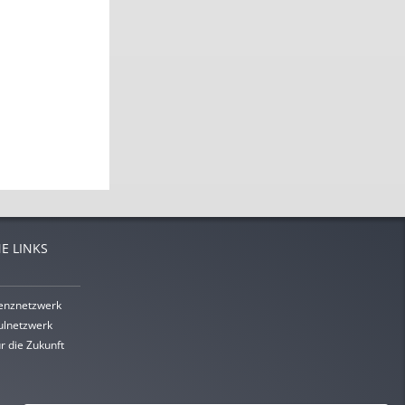
E LINKS
enznetzwerk
lnetzwerk
r die Zukunft