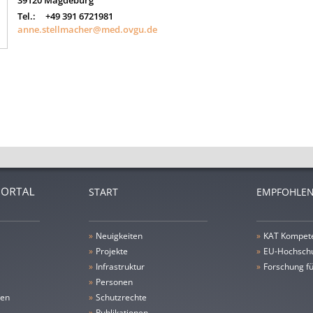
39120
Magdeburg
Tel.:
+49 391 6721981
anne.stellmacher@med.ovgu.de
START
EMPFOHLEN
»
Neuigkeiten
»
KAT Kompet
»
Projekte
»
EU-Hochschu
»
Infrastruktur
»
Forschung fü
»
Personen
gen
»
Schutzrechte
»
Publikationen