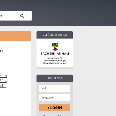
GEFÖRDERT DURCH
am
s in
ANMELDEN
GE”
,
sche
LOGIN