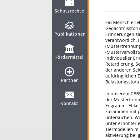
Schutzrechte
Ein Mensch erleb
Gedächtnisstöru
Publikationen
Erinnerungen si
verantwortlich,
(Mustertrennung
(Mustervervolls
Fördermittel
individueller E
Retardierung, S
der anderen Sei
aufdringlichen 
Partner
Belastungsstöru
In unserem CBBS
der Mustertrenn
Kontakt
Engramm- Etiket
zusammen mit pr
untersuchen. W
unter erhöhter 
Tiermodellen mi
aktivierung bei 