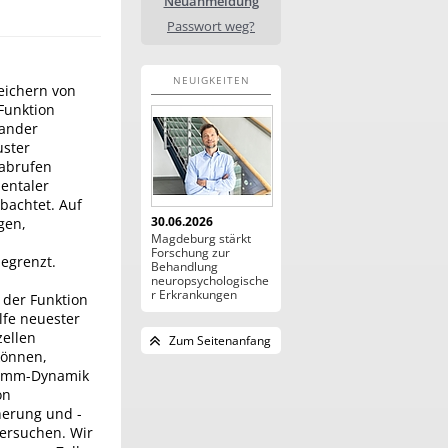
Neuanmeldung
Passwort weg?
NEUIGKEITEN
eichern von
Funktion
nander
uster
rabrufen
entaler
bachtet. Auf
30.06.2026
gen,
Magdeburg stärkt
Forschung zur
egrenzt.
Behandlung
neuropsychologische
r Erkrankungen
 der Funktion
lfe neuester
zellen
Zum Seitenanfang
können,
ramm-Dynamik
on
herung und -
tersuchen. Wir