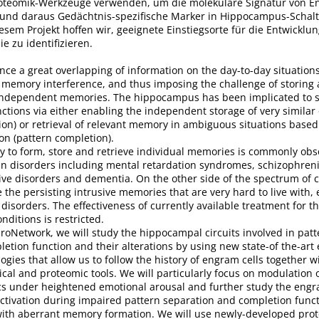
oteomik-Werkzeuge verwenden, um die molekulare Signatur von 
und daraus Gedächtnis-spezifische Marker in Hippocampus-Schalt
iesem Projekt hoffen wir, geeignete Einstiegsorte für die Entwicklu
 zu identifizieren.
e a great overlapping of information on the day-to-day situations
r memory interference, and thus imposing the challenge of storing 
independent memories. The hippocampus has been implicated to 
tions via either enabling the independent storage of very similar
ion) or retrieval of relevant memory in ambiguous situations based
on (pattern completion).
y to form, store and retrieve individual memories is commonly obs
in disorders including mental retardation syndromes, schizophreni
ve disorders and dementia. On the other side of the spectrum of c
 the persisting intrusive memories that are very hard to live with, e
 disorders. The effectiveness of currently available treatment for t
nditions is restricted.
oNetwork, we will study the hippocampal circuits involved in patt
etion function and their alterations by using new state-of the-ar
logies that allow us to follow the history of engram cells together w
ical and proteomic tools. We will particularly focus on modulation
 under heightened emotional arousal and further study the engr
ctivation during impaired pattern separation and completion func
ith aberrant memory formation. We will use newly-developed prot