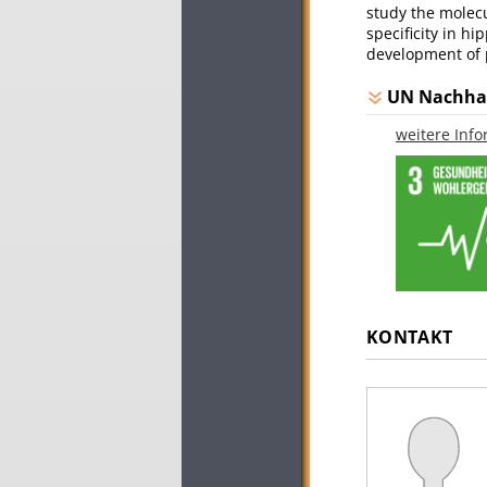
study the molec
specificity in hi
development of
UN Nachhal
weitere Inf
KONTAKT