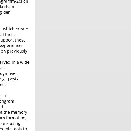
Engramm-Zellen
kreisen
ng der
, which create
all these
support these
 experiences
 on previously
erved in a wide
a,
ognitive
.g., post-
hese
ern
t engram
ith
 of the memory
am formation,
tions using
eomic tools to