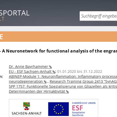
E
- A Neuronetwork for functional analysis of the engr
Dr. Anne Bayrhammer
EU - ESF Sachsen-Anhalt
;
01.01.2020 bis 31.12.2022
n:
ABINEP-Module 1: Neuroinflammation: Inflammatory processe
neurodegeneration
,
Research Training Group 2413 “SynA
SPP 1757: Funktionelle Spezialisierung von Gliazellen als kriti
Determinanten der Hirnaktivität