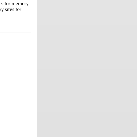
ers for memory
y sites for