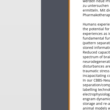
werden neue Pr
zu untersuchen 
ermitteln. Mit d
Pharmakotherapie
Humans experienc
the potential fo
experiences as 
fundamental func
(pattern separat
stored informati
Reduced capacit
spectrum of bra
neurodegenerati
disturbances are
traumatic stress
incapacitating co
In our CBBS-Neur
separation/compl
labelling techno
electrophysiolog
engram dynamics
storage and re-a
animal models w