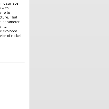
omic surface-
s with
wire to
cture. That
le parameter
lity.
be explored.
vior of nickel