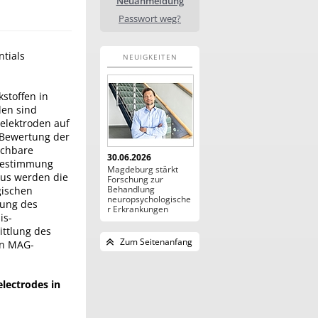
Neuanmeldung
Passwort weg?
tials
NEUIGKEITEN
stoffen in
den sind
telektroden auf
 Bewertung der
ichbare
30.06.2026
 Bestimmung
Magdeburg stärkt
us werden die
Forschung zur
Behandlung
gischen
neuropsychologische
hung des
r Erkrankungen
is-
ittlung des
Zum Seitenanfang
en MAG-
electrodes in