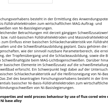
rschungsvorhabens besteht in der Ermittlung des Anwendungspoten
sis-Fülldrahtelektroden zum wirtschaftlichen MAG-Auftrag- und
eißen von Ni-Basislegierungen.
eichender Betrachtungen mit derzeit gängigen Schweißzusatzwerk
n bzw. rutil-basischen Fülldrahtelektroden und Massivdrahtelektro
zum Einfluss einer basischen Schlackecharakteristik von Fülldrah
alten und die Schweißnahtausbildung geplant. Dazu gehören die
genschaften, wie der sinnvoll nutzbare Parameterbereich, die erre
ng, der Tropfenübergang und die Schlackeausbildung, sowie die
en Schweißnahtgüte beim MAG-Lichtbogenschweißen. Darüber hina
r basischen Elemente im Schweißzusatz auf die schweißmetallur
weißbad erforscht. Ein Schwerpunkt liegt dabei auf der Untersuc
asischen Schlackecharakteristik auf die Heißrissneigung von Ni-Bas
Das Ziel des beantragten Forschungsvorhabens besteht in der Erm
tials basischer Ni-Basis-Fülldrahtelektroden zum wirtschaftlich
rbindungsschweißen von Ni-Basislegierungen.
properties and weld process behaviour by use of flux-cored wire 
Ni base alloy