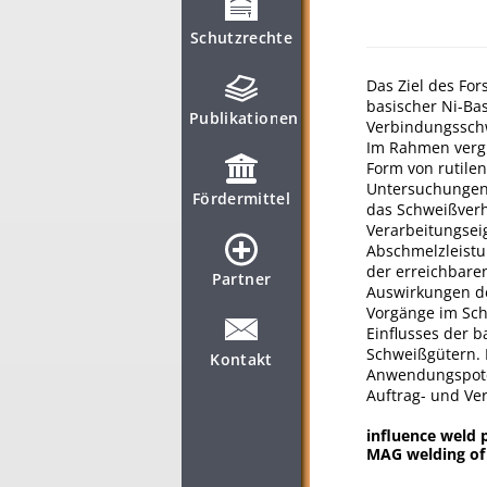
Schutzrechte
Das Ziel des Fo
basischer Ni-Ba
Publikationen
Verbindungsschw
Im Rahmen vergl
Form von rutile
Untersuchungen 
Fördermittel
das Schweißverh
Verarbeitungsei
Abschmelzleistu
der erreichbar
Partner
Auswirkungen de
Vorgänge im Sch
Einflusses der b
Schweißgütern. 
Kontakt
Anwendungspoten
Auftrag- und Ve
influence weld 
MAG welding of 