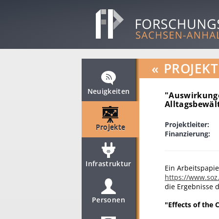
«
PROJEKT
Neuigkeiten
"Auswirkunge
Alltagsbewäl
Projektleiter:
Projekte
Finanzierung:
Infrastruktur
Ein Arbeitspapi
https://www.soz
die Ergebnisse d
Personen
"Effects of the