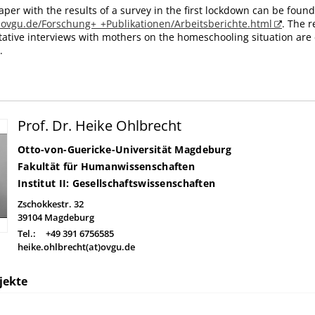
paper with the results of a survey in the first lockdown can be found
.ovgu.de/Forschung+_+Publikationen/Arbeitsberichte.html
. The r
itative interviews with mothers on the homeschooling situation are 
.
Prof. Dr. Heike Ohlbrecht
Otto-von-Guericke-Universität Magdeburg
Fakultät für Humanwissenschaften
Institut II: Gesellschaftswissenschaften
Zschokkestr. 32
39104
Magdeburg
Tel.:
+49 391 6756585
heike.ohlbrecht(at)ovgu.de
jekte