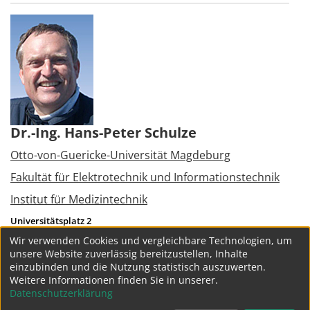
Dr.-Ing. Hans-Peter Schulze
Otto-von-Guericke-Universität Magdeburg
Fakultät für Elektrotechnik und Informationstechnik
Institut für Medizintechnik
Universitätsplatz 2
39106
Magdeburg
Wir verwenden Cookies und vergleichbare Technologien, um
Tel.:
+49 391 6752944
unsere Website zuverlässig bereitzustellen, Inhalte
hans-peter.schulze@ovgu.de
einzubinden und die Nutzung statistisch auszuwerten.
Weitere Informationen finden Sie in unserer.
weitere Projekte
Datenschutzerklärung