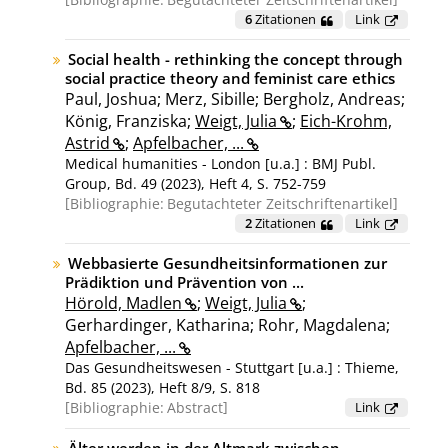
6
Zitationen
Link
Social health - rethinking the concept through
social practice theory and feminist care ethics
Paul, Joshua; Merz, Sibille; Bergholz, Andreas;
König, Franziska;
Weigt, Julia
;
Eich-Krohm,
Astrid
;
Apfelbacher, ...
Medical humanities - London [u.a.] : BMJ Publ.
Group, Bd. 49 (2023), Heft 4, S. 752-759
Bibliographie:
Begutachteter Zeitschriftenartikel
2
Zitationen
Link
Webbasierte Gesundheitsinformationen zur
Prädiktion und Prävention von ...
Hörold, Madlen
;
Weigt, Julia
;
Gerhardinger, Katharina; Rohr, Magdalena;
Apfelbacher, ...
Das Gesundheitswesen - Stuttgart [u.a.] : Thieme,
Bd. 85 (2023), Heft 8/9, S. 818
Bibliographie:
Abstract
Link