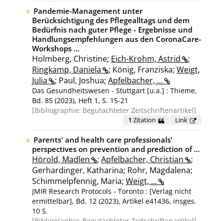
Pandemie-Management unter
Berücksichtigung des Pflegealltags und dem
Bedürfnis nach guter Pflege - Ergebnisse und
Handlungsempfehlungen aus den CoronaCare-
Workshops ...
Holmberg, Christine;
Eich-Krohm, Astrid
;
Ringkamp, Daniela
; König, Franziska;
Weigt,
Julia
; Paul, Joshua;
Apfelbacher, ...
Das Gesundheitswesen - Stuttgart [u.a.] : Thieme,
Bd. 85 (2023), Heft 1, S. 15-21
Bibliographie:
Begutachteter Zeitschriftenartikel
1
Zitation
Link
Parents' and health care professionals'
perspectives on prevention and prediction of ...
Hörold, Madlen
;
Apfelbacher, Christian
;
Gerhardinger, Katharina; Rohr, Magdalena;
Schimmelpfennig, Maria;
Weigt, ...
JMIR Research Protocols - Toronto : [Verlag nicht
ermittelbar], Bd. 12 (2023), Artikel e41436, insges.
10 S.
Bibliographie:
Begutachteter Zeitschriftenartikel