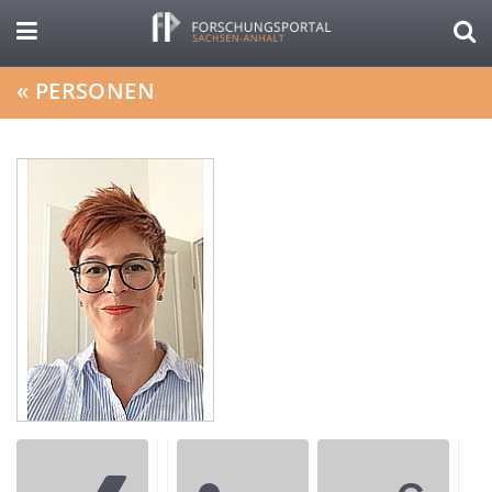
«
PERSONEN