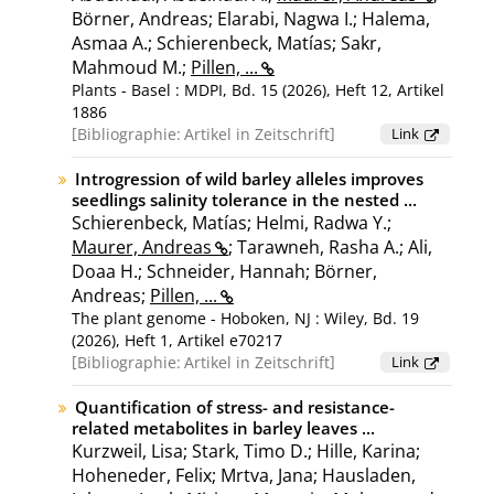
Börner, Andreas; Elarabi, Nagwa I.; Halema,
Asmaa A.; Schierenbeck, Matías; Sakr,
Mahmoud M.;
Pillen, ...
Plants - Basel : MDPI, Bd. 15 (2026), Heft 12, Artikel
1886
Bibliographie:
Artikel in Zeitschrift
Link
Introgression of wild barley alleles improves
seedlings salinity tolerance in the nested ...
Schierenbeck, Matías; Helmi, Radwa Y.;
Maurer, Andreas
; Tarawneh, Rasha A.; Ali,
Doaa H.; Schneider, Hannah; Börner,
Andreas;
Pillen, ...
The plant genome - Hoboken, NJ : Wiley, Bd. 19
(2026), Heft 1, Artikel e70217
Bibliographie:
Artikel in Zeitschrift
Link
Quantification of stress- and resistance-
related metabolites in barley leaves ...
Kurzweil, Lisa; Stark, Timo D.; Hille, Karina;
Hoheneder, Felix; Mrtva, Jana; Hausladen,