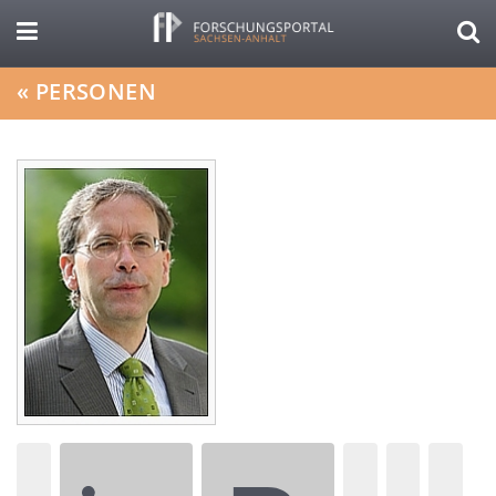
«
PERSONEN