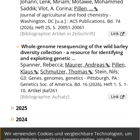
Johann; Lenk, Miriam; Motawie, Mohammed
Saddik; Vlot, A. Corina;
Pillen, ...
Journal of agricultural and food chemistry -
Washington, DC [u.a.] : ACS Publications, Bd. 74
(2026), Heft 25, S. 20051-20061
Bibliographie:
Artikel in Zeitschrift
Link
Whole-genome resequencing of the wild barley
diversity collection - a resource for identifying
and exploiting genetic ...
Spanner, Rebecca;
Maurer, Andreas
;
Pillen,
Klaus
;
Schmutzer, Thomas
; Stein, Nils;
G3: Genes, genomes, genetics - Pittsburgh, PA :
Genetics Soc. of America, Bd. 16 (2026), Heft 1, S. 1-
10, Artikel jkaf261
Bibliographie:
Aufsatz
Link
2025
2024
2023
Wir verwenden Cookies und vergleichbare Technologien, um
unsere Website zuverlässig bereitzustellen, Inhalte