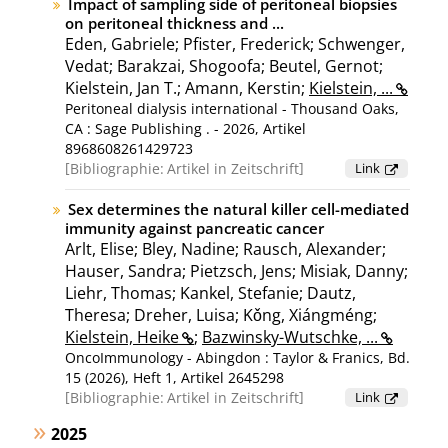
Impact of sampling side of peritoneal biopsies
on peritoneal thickness and ...
Eden, Gabriele; Pfister, Frederick; Schwenger,
Vedat; Barakzai, Shogoofa; Beutel, Gernot;
Kielstein, Jan T.; Amann, Kerstin;
Kielstein, ...
Peritoneal dialysis international - Thousand Oaks,
CA : Sage Publishing . - 2026, Artikel
8968608261429723
Bibliographie:
Artikel in Zeitschrift
Link
Sex determines the natural killer cell-mediated
immunity against pancreatic cancer
Arlt, Elise; Bley, Nadine; Rausch, Alexander;
Hauser, Sandra; Pietzsch, Jens; Misiak, Danny;
Liehr, Thomas; Kankel, Stefanie; Dautz,
Theresa; Dreher, Luisa; Kǒng, Xiángméng;
Kielstein, Heike
;
Bazwinsky-Wutschke, ...
OncoImmunology - Abingdon : Taylor & Franics, Bd.
15 (2026), Heft 1, Artikel 2645298
Bibliographie:
Artikel in Zeitschrift
Link
2025