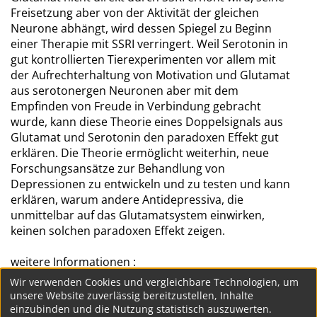
Freisetzung aber von der Aktivität der gleichen
Neurone abhängt, wird dessen Spiegel zu Beginn
einer Therapie mit SSRI verringert. Weil Serotonin in
gut kontrollierten Tierexperimenten vor allem mit
der Aufrechterhaltung von Motivation und Glutamat
aus serotonergen Neuronen aber mit dem
Empfinden von Freude in Verbindung gebracht
wurde, kann diese Theorie eines Doppelsignals aus
Glutamat und Serotonin den paradoxen Effekt gut
erklären. Die Theorie ermöglicht weiterhin, neue
Forschungsansätze zur Behandlung von
Depressionen zu entwickeln und zu testen und kann
erklären, warum andere Antidepressiva, die
unmittelbar auf das Glutamatsystem einwirken,
keinen solchen paradoxen Effekt zeigen.
weitere Informationen :
Publikation in TiCS
Wir verwenden Cookies und vergleichbare Technologien, um
unsere Website zuverlässig bereitzustellen, Inhalte
einzubinden und die Nutzung statistisch auszuwerten.
485
...
484