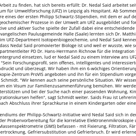
rbeit zu finden, hat sich bereits erfüllt: Dr. Nedal Said arbeitet s
um für Umweltforschung (UFZ) in Leipzig als Hospitant. Ab Sommer
re eines der ersten Philipp Schwartz-Stipendien, mit dem er auf 
geochemischer Prozesse in der Umwelt am UFZ ausgebildet und fo
ative und aktiver Suche spielte der Zufall dabei eine entscheidende
vangelischen Paulusgemeinde Halle (Saale) lernten sich Dr. Matth
 im UFZ-Department Isotopenbiogeochemie, und Nedal Said kennen
dass Nedal Said promovierter Biologe ist und weil er wusste, wie s
partmentleiter PD Dr. Hans-Herrmann Richnow für die Integratio
ntergrund einsetzen, lud er Nedal Said zu einem Interview ans UFZ
"Sein Forschungsprofil, sein offenes, intelligentes und interessier
druckt und überzeugt. Wir haben ihm ein 6-wöchiges Orientierun
opie-Zentrum ProVIS angeboten und ihn für ein Stipendium vorge
 Schmidt. "Wir kennen auch seine persönliche Situation. Wir wisse
h um ein Visum zur Familienzusammenführung bemühen. Wir werde
nterstützen und bei der Suche nach einer passenden Wohnung, Ki
rationskursen helfen", sagt Schmidt weiter. Saids Frau ist Lehrer
, nach Abschluss ihrer Sprachkurse in einem Kindergarten oder ein
pendiums der Philipp-Schwartz-Initiative wird Nedal Said sich in d
der Probenvorbereitung für die korrelative Elektronenmikroskopie
Massenspektrometrie (
SIMS
) befassen - mit Fixierung, Filtration, Fä
ertrocknung, Gefriersubstitution und Gefrierbruch. Er wird erlern