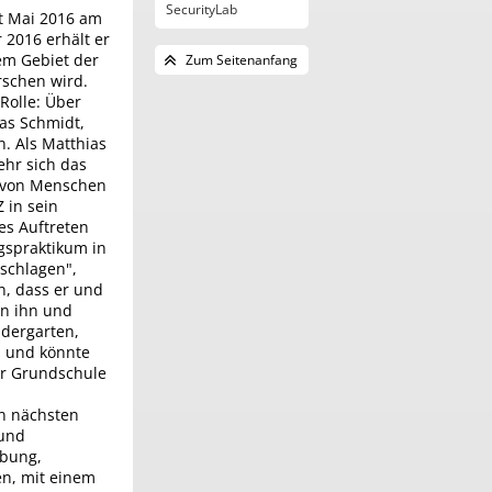
SecurityLab
eit Mai 2016 am
 2016 erhält er
dem Gebiet der
Zum Seitenanfang
rschen wird.
 Rolle: Über
ias Schmidt,
. Als Matthias
ehr sich das
n von Menschen
 in sein
tes Auftreten
gspraktikum in
schlagen",
n, dass er und
n ihn und
ndergarten,
in und könnte
er Grundschule
en nächsten
 und
rbung,
en, mit einem