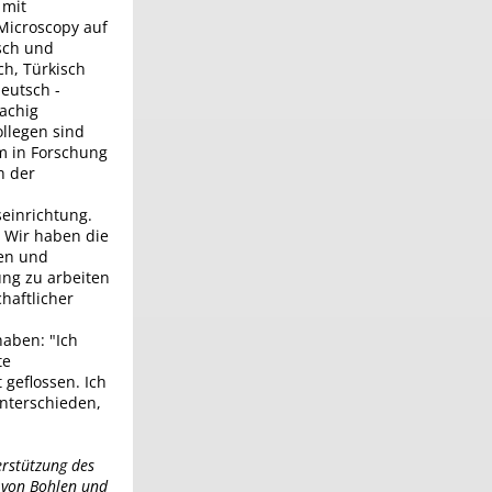
 mit
Microscopy auf
sch und
ch, Türkisch
eutsch -
achig
ollegen sind
um in Forschung
h der
seinrichtung.
. Wir haben die
nen und
ung zu arbeiten
chaftlicher
haben: "Ich
te
 geflossen. Ich
nterschieden,
rstützung des
p von Bohlen und