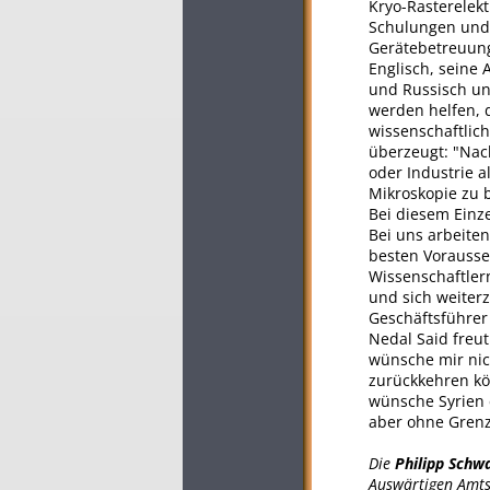
Kryo-Rasterele
Schulungen und 
Gerätebetreuung
Englisch, seine 
und Russisch un
werden helfen, 
wissenschaftlic
überzeugt: "Nach
oder Industrie a
Mikroskopie zu 
Bei diesem Einze
Bei uns arbeite
besten Vorausse
Wissenschaftler
und sich weiterz
Geschäftsführer
Nedal Said freut
wünsche mir nich
zurückkehren kön
wünsche Syrien 
aber ohne Grenz
Die
Philipp Schwa
Auswärtigen Amts 