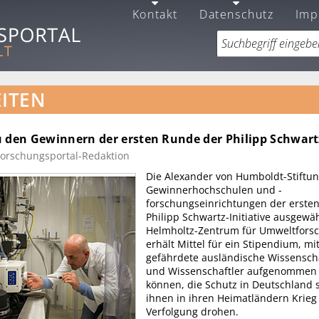
Kontakt
Datenschutz
Imp
ITEN
 den Gewinnern der ersten Runde der Philipp Schwartz
Forschungsportal-Redaktion
Die Alexander von Humboldt-Stiftun
Gewinnerhochschulen und -
forschungseinrichtungen der erste
Philipp Schwartz-Initiative ausgewäh
Helmholtz-Zentrum für Umweltforsc
erhält Mittel für ein Stipendium, m
gefährdete ausländische Wissensch
und Wissenschaftler aufgenommen
können, die Schutz in Deutschland 
ihnen in ihren Heimatländern Krieg
Verfolgung drohen.