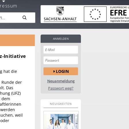
ressum
ANMELDEN
-Initiative
LOGIN
g hat die
Neuanmeldung
n Runde der
lt. Das
Passwort weg?
hung (UFZ)
it dem
aftlerinnen
NEUIGKEITEN
 werden
suchen, weil
 oder