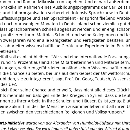
ktronen- und Raman-Mikroskop umzugehen. Und er wird außerdem
Praktika im Rahmen eines Ausbildungsprogramms der Carl Zeiss 
 und Labororganisation vorbereitet. Intensiv-Sprachkurse in Deut
Auffassungsgabe und sein Sprachtalent - er spricht fließend Arabis
d nach nur wenigen Monaten in Deutschland schon ziemlich gut d
dass Sprachbarrieren schnell abgebaut werden und er englischspr
h publizieren kann. Matthias Schmidt und seine Kolleginnen und K
 zwei Jahren wird er alle Fähigkeiten und Fertigkeiten besitzen, 
ls Laborleiter wissenschaftliche Geräte und Experimente im Bereic
betreuen."
lfall soll es nicht bleiben. "Wir sind eine internationale Forschung
n rund 15 Prozent ausländische Mitarbeiterinnen und Mitarbeitern
tzungen, weiteren gefährdeten ausländischen Wissenschaftlerin
n die Chance zu bieten, bei uns auf dem Gebiet der Umweltforsch
ubilden, sie zu integrieren", sagt Prof. Dr. Georg Teutsch, Wissens
 des UFZ.
 sich über seine Chance und er weiß, dass nicht alle dieses Glück 
ts mehr als ein baldiges Ende des Krieges in Syrien, dass die Leu
nen zu ihrer Arbeit, in ihre Schulen und Häuser. Es ist genug Blut
eine Zukunft, in der die Menschen zusammenleben mit all ihren U
en zwischen den verschiedenen Religionen und Volksgruppen."
rtz-Initiative
wurde von der Alexander von Humboldt-Stiftung mit Unte
ins Leben gerufen. Sie wird finanziell unterstützt von der Alfried Krup