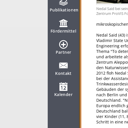
Nedal Said bei sei
Publikationen
Zentrum ProVIS Fo
mikroskopischen
Fördermittel
Nedal Said (43) 
Vladimir State U
Engineering erfo
Thema "To determ
Partner
und arbeitete a
Zentrum Aleppos.
den Naturwissen
2012 floh Nedal 
Kontakt
bei der Assistan
Trinkwasserdesin
Gebäuden der sy
Kalender
nach Berlin und 
Deutschland. "N
Europa endlich g
Deutschland bal
vier Kinder (11,
Schritt in eine 