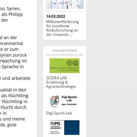
po, Syrien,
als Philipp
14.03.2022
 der
Millionenförderung
für exzellente
Krebsforschung an
der Universit ...
nd an der
nvironmental
te er zum
INKUBATOREN
Syrien zurück
berwachung im
e Sprache in
i und arbeitete
SCIDEA LAB
Ernährung &
Agrartechnologie
alität in den
als Flüchtling
 Flüchtling in
 Flucht durch
h in
Digi Sports Lab
au und meine
te, gute