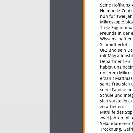
Seine Hoffnung A
Helmholtz-Zentr
nun für zwei Jah
Mikroskopie bio
Trotz Eigeniniti
Freunde in der e
Wissenschaftler
Schmidt erfuhr, 
UFZ und sein De
mit Migrationshi
Department ein. 
haben uns beein
unserem Mikrosk
erzählt Matthias
seine Frau sic
seine Familie u
Schule und Integ
sich vorstellen
zu arbeiten.
Mithilfe des Sti
zwei Jahren mit 
Sekundärionen-
Trocknung, Gefri