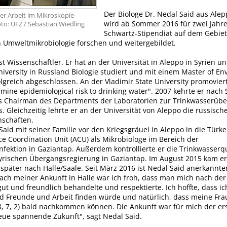
Der Biologe Dr. Nedal Said aus Alep
ner Arbeit im Mikroskopie-
wird ab Sommer 2016 für zwei Jahre 
to: UFZ / Sebastian Wiedling
Schwartz-Stipendiat auf dem Gebiet
 Umweltmikrobiologie forschen und weitergebildet.
ist Wissenschaftler. Er hat an der Universität in Aleppo in Syrien u
niversity in Russland Biologie studiert und mit einem Master of E
lgreich abgeschlossen. An der Vladimir State University promovier
ine epidemiological risk to drinking water". 2007 kehrte er nach 
ls Chairman des Departments der Laboratorien zur Trinkwasserü
 Gleichzeitig lehrte er an der Universität von Aleppo die russisch
schaften.
Said mit seiner Familie vor den Kriegsgräuel in Aleppo in die Türke
ce Coordination Unit (ACU) als Mikrobiologe im Bereich der
fektion in Gaziantap. Außerdem kontrollierte er die Trinkwasserqu
rischen Übergangsregierung in Gaziantap. Im August 2015 kam er 
später nach Halle/Saale. Seit März 2016 ist Nedal Said anerkannter
ach meiner Ankunft in Halle war ich froh, dass man mich nach der
ut und freundlich behandelte und respektierte. Ich hoffte, dass ic
d Freunde und Arbeit finden würde und natürlich, dass meine Fr
 8, 7, 2) bald nachkommen können. Die Ankunft war für mich der ers
neue spannende Zukunft", sagt Nedal Said.