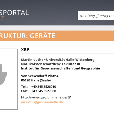
RUKTUR: GERÄTE
XRF
Martin-Luther-Universität Halle-Wittenberg
Naturwissenschaftliche Fakultät III
Institut für Geowissenschaften und Geographie
Von-Seckendorff-Platz 4
06120 Halle (Saale)
Tel.:
+49 345 5526010
Fax:
+49 345 5527068
http://www.geo.uni-halle.de/
direktor@geo.uni-halle.de