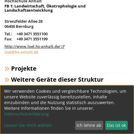
Hochschule Anhalt
FB 1: Landwirtschaft, Ökotrophologie und
Landschaftsentwicklung
Strenzfelder Allee 28
06406 Bernburg
Tel.:
+49 3471 3551100
Fax:
+49 3471 3551199
http://www.loel.hs-anhalt.de/
loel@hs-anhalt.de
Projekte
Weitere Geräte dieser Struktur
Wir verwenden Cookies und vergleichbare Technologien, um
unsere Website zuverlässig bereitzustellen, Inhalte
Datenschutz
Impressum
einzubinden und die Nutzung statistisch auszuwerten.
Weitere Informationen finden Sie in unserer.
Datenschutzerklärung
Lassen Sie mich wählen
Ich lehne ab
Das ist ok