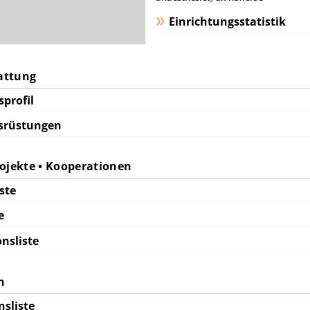
Einrichtungsstatistik
tattung
profil
srüstungen
rojekte • Kooperationen
ste
e
nsliste
n
nsliste