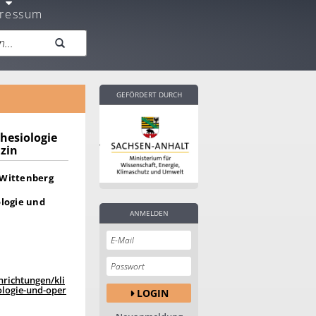
ressum
GEFÖRDERT DURCH
thesiologie
zin
-Wittenberg
ologie und
ANMELDEN
nrichtungen/kli
logie-und-oper
LOGIN