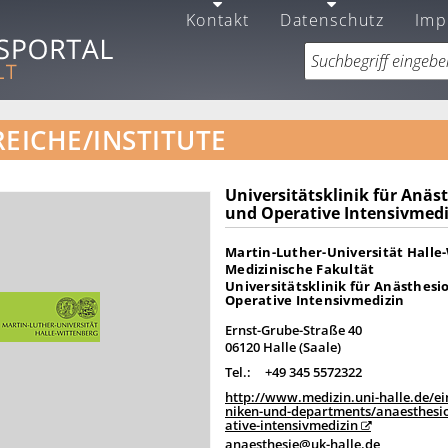
Kontakt
Datenschutz
Imp
EICHE/INSTITUTE
Universitätsklinik für Anäs
und Operative Intensivmedi
Martin-Luther-Universität Halle
Medizinische Fakultät
Universitätsklinik für Anästhesi
Operative Intensivmedizin
Ernst-Grube-Straße 40
06120 Halle (Saale)
Tel.:
+49 345 5572322
http://www.medizin.uni-halle.de/ei
niken-und-departments/anaesthesio
ative-intensivmedizin
anaesthesie@uk-halle.de