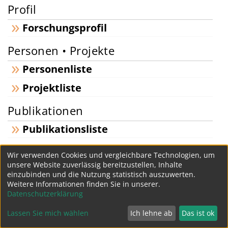
Profil
Forschungsprofil
Personen • Projekte
Personenliste
Projektliste
Publikationen
Publikationsliste
Forschungsberichte
Wir verwenden Cookies und vergleichbare Technologien, um
unsere Website zuverlässig bereitzustellen, Inhalte
Publikationsberichte
einzubinden und die Nutzung statistisch auszuwerten.
Weitere Informationen finden Sie in unserer.
Datenschutzerklärung
Datenschutz
Impressum
Lassen Sie mich wählen
Ich lehne ab
Das ist ok