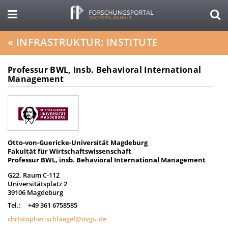
«
INFRASTRUKTUR: INSTITUTE
Professur BWL, insb. Behavioral International
Management
Otto-von-Guericke-Universität Magdeburg
Fakultät für Wirtschaftswissenschaft
Professur BWL, insb. Behavioral International Management
G22, Raum C-112
Universitätsplatz 2
39106 Magdeburg
Tel.:
+49 361 6758585
christopher.schlaegel@ovgu.de