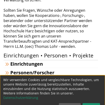
Verwaltung forschen.
Sollten Sie Fragen, Wünsche oder Anregungen
haben, wollen Sie Kooperations-, Forschungs-,
beratender oder unterstützender Partner werden
oder würden Sie gern die Innovationslabore der
Hochschule Harz besichtigen oder nutzen, so
können Sie sich gern an unseren
Transferbeauftragten und KAT-Ansprechpartner -
Herrn LL.M. (oec) Thomas Lohr - wenden.
Einrichtungen • Personen • Projekte
Einrichtungen
Personen/Forscher
Wir verwenden Cookies und vergleichbare Technologien, um
Projekte
unsere Website zuverlässig bereitzustellen, Inhalte
einzubinden und die Nutzung statistisch auszuwerten.
Weitere Informationen finden Sie in unserer.
« Kompetenznetzwerke
Datenschutzerklärung