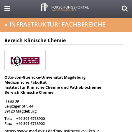
«
INFRASTRUKTUR: FACHBEREICHE
Bereich Klinische Chemie
Otto-von-Guericke-Universität Magdeburg
Medizinische Fakultät
Institut für Klinische Chemie und Pathobiochemie
Bereich Klinische Chemie
Haus 39
Leipziger Str. 44
39120 Magdeburg
Tel.:
+49 391 6713900
Fax:
+49 391 6713902
https://www.med.ovgu.de/fme/institute/ikc/?ikcb