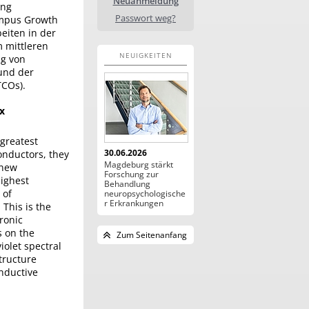
Neuanmeldung
ung
Passwort weg?
ampus Growth
beiten in der
m mittleren
NEUIGKEITEN
ng von
und der
TCOs).
x
greatest
30.06.2026
onductors, they
Magdeburg stärkt
 new
Forschung zur
highest
Behandlung
 of
neuropsychologische
r Erkrankungen
This is the
ronic
s on the
Zum Seitenanfang
iolet spectral
tructure
onductive