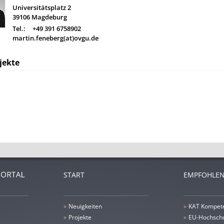
Universitätsplatz 2
39106
Magdeburg
Tel.:
+49 391 6758902
martin.feneberg(at)ovgu.de
jekte
START
EMPFOHLEN
»
Neuigkeiten
»
KAT Kompet
»
Projekte
»
EU-Hochschu