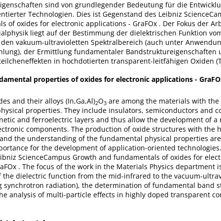
Eigenschaften sind von grundlegender Bedeutung für die Entwickl
tierter Technologien. Dies ist Gegenstand des Leibniz ScienceC
 of oxides for electronic applications - GraFOx . Der Fokus der Ar
alphysik liegt auf der Bestimmung der dielektrischen Funktion vo
in den vakuum-ultravioletten Spektralbereich (auch unter Anwendu
hlung), der Ermittlung fundamentaler Bandstruktureigenschaften 
teilcheneffekten in hochdotierten transparent-leitfähigen Oxiden (
amental properties of oxides for electronic applications - GraFO
es and their alloys (In,Ga,Al)
O
are among the materials with the 
2
3
 physical properties. They include insulators, semiconductors and c
etic and ferroelectric layers and thus allow the development of a
ectronic components. The production of oxide structures with the 
 and the understanding of the fundamental physical properties are
rtance for the development of application-oriented technologies. 
Leibniz ScienceCampus Growth and fundamentals of oxides for elect
raFOx . The focus of the work in the Materials Physics department i
 the dielectric function from the mid-infrared to the vacuum-ultrav
g synchrotron radiation), the determination of fundamental band s
he analysis of multi-particle effects in highly doped transparent c