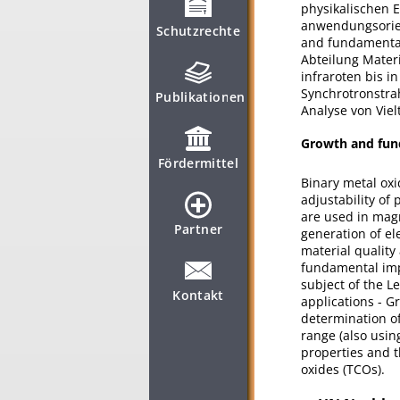
physikalischen 
anwendungsorien
Schutzrechte
and fundamentals
Abteilung Materi
infraroten bis 
Synchrotronstra
Publikationen
Analyse von Viel
Growth and fund
Fördermittel
Binary metal oxid
adjustability of
are used in magn
Partner
generation of el
material quality
fundamental impo
subject of the 
Kontakt
applications - G
determination of
range (also usin
properties and t
oxides (TCOs).