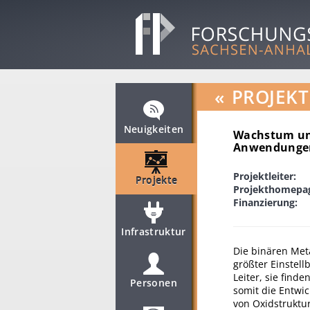
«
PROJEKT
Neuigkeiten
Wachstum und
Anwendungen
Projektleiter:
Projekte
Projekthomepa
Finanzierung:
Infrastruktur
Die binären Meta
größter Einstell
Leiter, sie fin
Personen
somit die Entwi
von Oxidstruktu