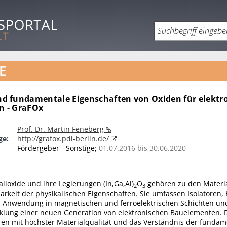
E
 fundamentale Eigenschaften von Oxiden für elektr
 - GraFOx
Prof. Dr. Martin Feneberg
ge:
http://grafox.pdi-berlin.de/
Fördergeber - Sonstige;
01.07.2016 bis 30.06.2020
lloxide und ihre Legierungen (In,Ga,Al)
O
gehören zu den Materia
2
3
barkeit der physikalischen Eigenschaften. Sie umfassen Isolatoren, 
den Anwendung in magnetischen und ferroelektrischen Schichten un
cklung einer neuen Generation von elektronischen Bauelementen. D
ren mit höchster Materialqualität und das Verständnis der funda